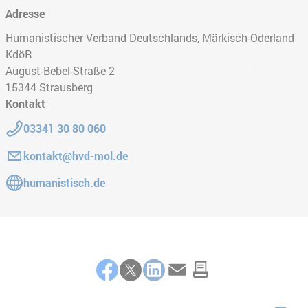
Adresse
Humanistischer Verband Deutschlands, Märkisch-Oderland
KdöR
August-Bebel-Straße 2
15344
Strausberg
Kontakt
Telefon:
03341 30 80 060
E-Mail:
kontakt@hvd-mol.de
Gehe zur Website:
humanistisch.de
Teilen
Facebook
Twitter
LinkedIn
E-Mail