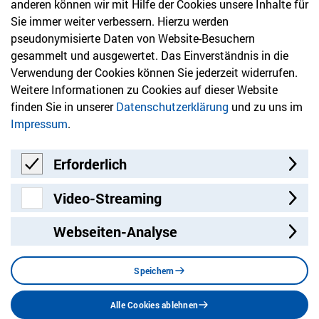
anderen können wir mit Hilfe der Cookies unsere Inhalte für
Sie immer weiter verbessern. Hierzu werden
Newsletter
pseudonymisierte Daten von Website-Besuchern
gesammelt und ausgewertet. Das Einverständnis in die
Bleiben Sie mit unserem Newsletter auf dem aktuellsten
Verwendung der Cookies können Sie jederzeit widerrufen.
Stand mit Themen, die Sie interessieren.
Weitere Informationen zu Cookies auf dieser Website
finden Sie in unserer
Datenschutzerklärung
und zu uns im
Jetzt anmelden
Impressum
.
Erforderlich
Erforderlich
Video-Streaming
Video-Streaming
Webseiten-Analyse
Besuchen Sie uns auf:
Facebook
Twitter
LinkedIn
Instagram
YouT
Speichern
Alle Cookies ablehnen