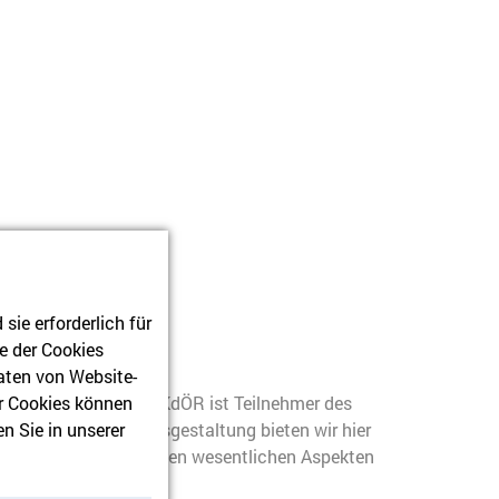
ie erforderlich für
S-PORTAL
e der Cookies
aten von Website-
r Cookies können
Berlin-Brandenburg KdÖR ist Teilnehmer des
n Sie in unserer
gen zur Testamentsgestaltung bieten wir hier
e Online-Vorträge zu den wesentlichen Aspekten