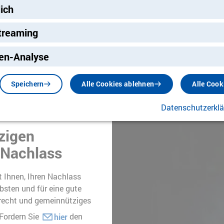
lich
Ich möchte mehr er
treaming
ng
en-Analyse
Foto: Annie Spratt / unsplash.com
Speichern
Alle Cookies ablehnen
Alle Cook
Datenschutzerkl
zigen
 Nachlass
t Ihnen, Ihren Nachlass
bsten und für eine gute
brecht und gemeinnütziges
 Fordern Sie
den
hier