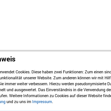
nweis
rwendet Cookies. Diese haben zwei Funktionen: Zum einen sind s
Das NACHLAS
unktionalität unserer Website. Zum anderen können wir mit Hilf
 Sie immer weiter verbessern. Hierzu werden pseudonymisierte D
lt und ausgewertet. Das Einverständnis in die Verwendung de
Der Humanistische Verband 
rufen. Weitere Informationen zu Cookies auf dieser Website finde
NACHLASS-PORTALS. Für Fra
ung
und zu uns im
Impressum
.
Erklärvideos und monatlich
der Nachlassregelung an.