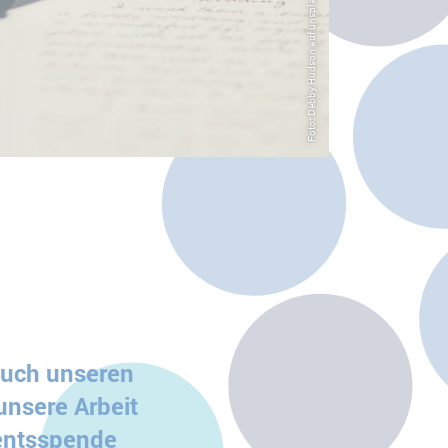
Foto: Debby Hudson auf unsplash.com
auch unseren
unsere Arbeit
mentsspende