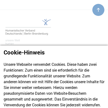
Cookie-Hinweis
Unsere Webseite verwendet Cookies. Diese haben zwei
030 61 39 04 10
Funktionen: Zum einen sind sie erforderlich für die
info@hvd-bb.de
grundlegende Funktionalität unserer Website. Zum
anderen können wir mit Hilfe der Cookies unsere Inhalte für
Sie immer weiter verbessern. Hierzu werden
Newsletter
pseudonymisierte Daten von Website-Besuchern
gesammelt und ausgewertet. Das Einverständnis in die
Bleiben Sie mit unserem Newsletter auf dem aktuellsten
Verwendung der Cookies können Sie jederzeit widerrufen.
Stand mit Themen, die Sie interessieren.