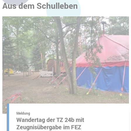
Aus dem Schulleben
hschule
Meldung
Wandertag der TZ 24b mit
Zeugnisübergabe im FEZ