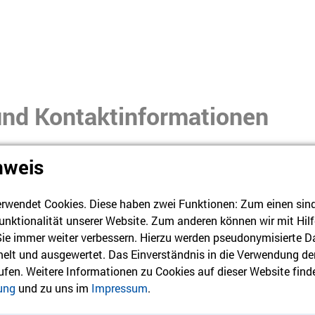
nd Kontaktinformationen
nweis
d Kontaktinformationen der Humanistischen Kitas in Berlin-Bra
rwendet Cookies. Diese haben zwei Funktionen: Zum einen sind s
tiert nach Bundesland und Bezirk beziehungsweise Ort – mit ei
unktionalität unserer Website. Zum anderen können wir mit Hilf
klappen Sie den Text auf:
 Sie immer weiter verbessern. Hierzu werden pseudonymisierte D
lt und ausgewertet. Das Einverständnis in die Verwendung de
rufen. Weitere Informationen zu Cookies auf dieser Website finde
ung
und zu uns im
Impressum
.
tas Berlin: Friedrichshain-Kreuzberg