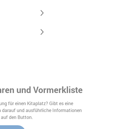
Grabbeallee 36-40
13156
Berlin
Humanistische Kita
Helbigstraße
Helbigstraße 31
12489
Berlin
Humanistische Kita Hol
ren und Vormerkliste
Weg
Holtheimer Weg 6-8
ng für einen Kitaplatz? Gibt es eine
12207
Berlin
n darauf und ausführliche Informationen
k auf den Button.
Humanistische Kita Jo