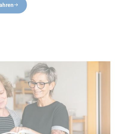
fahren
Tesch-Straße
Johanna-Tesch-Straße 20
12439
Berlin
Humanistische Kita
Kastanienallee
Kastanienallee 28-30
12627
Berlin
Humanistische Kita
Landreiterweg
Landreiterweg 55
12353
Berlin