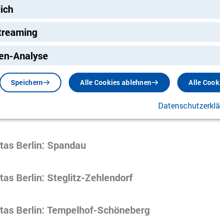
lich
tas Berlin: Marzahn-Hellersdorf
treaming
tas Berlin: Neukölln
ng
en-Analyse
tas Berlin: Pankow
Speichern
Alle Cookies ablehnen
Alle Cook
Datenschutzerkl
as Berlin: Reinickendorf
tas Berlin: Spandau
as Berlin: Steglitz-Zehlendorf
tas Berlin: Tempelhof-Schöneberg