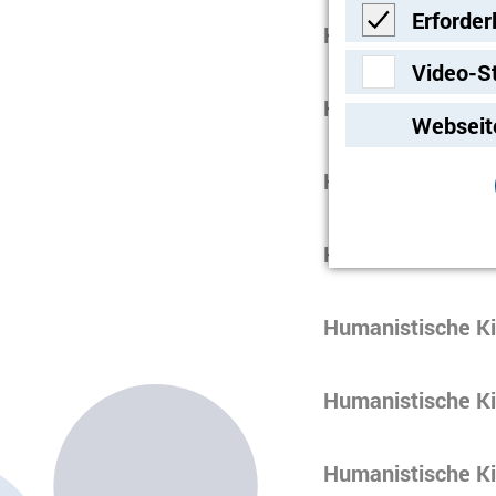
Erforder
Humanistische Ki
Erforderlich
Video-S
Humanistische Ki
Video-Streami
Webseit
Humanistische Ki
Humanistische Kit
Humanistische Ki
Humanistische Kit
Humanistische Ki