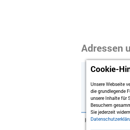
Adressen u
Cookie-Hi
Die Adressen un
Unsere Webseite ve
alphabetisch sor
die grundlegende F
die Überschrift 
unsere Inhalte für
Besuchern gesamme
Sie jederzeit wider
Datenschutzerklär
Humanistische Ki