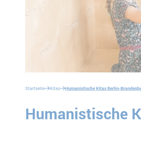
Sie befinden sich hier:
Startseite
Kitas
Humanistische Kitas Berlin-Brandenb
Humanistische Ki