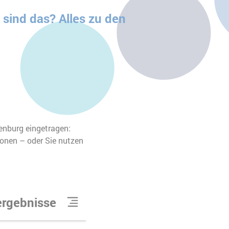
 sind das? Alles zu den
enburg eingetragen:
ionen – oder Sie nutzen
rgebnis
se
26
Suchergebnis
se