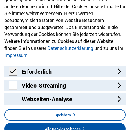
anderen können wir mit Hilfe der Cookies unsere Inhalte für
Sie immer weiter verbessern. Hierzu werden
Newsletter
pseudonymisierte Daten von Website-Besuchern
gesammelt und ausgewertet. Das Einverständnis in die
Bleiben Sie mit unserem Newsletter auf dem aktuellsten
Verwendung der Cookies können Sie jederzeit widerrufen.
Stand mit Themen, die Sie interessieren.
Weitere Informationen zu Cookies auf dieser Website
finden Sie in unserer
Datenschutzerklärung
und zu uns im
Jetzt anmelden
Impressum
.
Erforderlich
Erforderlich
Video-Streaming
Video-Streaming
Webseiten-Analyse
Besuchen Sie uns auf:
Facebook
Twitter
LinkedIn
Instagram
YouT
Speichern
Alle Cookies ablehnen