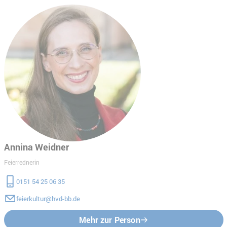
Annina Weidner
Feierrednerin
0151 54 25 06 35
feierkultur@hvd-bb.de
Mehr zur Person