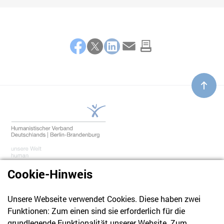
Teilen
Facebook
Twitter
LinkedIn
E-Mail
Cookie-Hinweis
Unsere Webseite verwendet Cookies. Diese haben zwei
030 61 39 04 10
Funktionen: Zum einen sind sie erforderlich für die
info@hvd-bb.de
grundlegende Funktionalität unserer Website. Zum