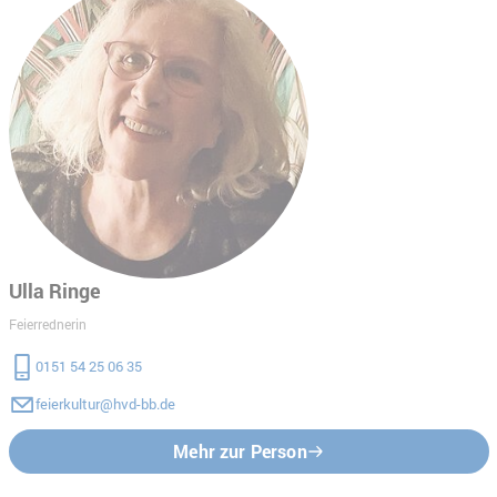
Ulla Ringe
Feierrednerin
0151 54 25 06 35
feierkultur@hvd-bb.de
Mehr zur Person