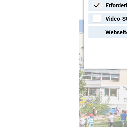
Individualität un
Erforder
Erforderlich
Video-S
Slider überspringen
Video-Streami
Webseit