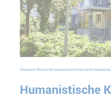
Sie befinden sich hier:
Startseite
Kitas
Humanistische Kitas Berlin-Brandenb
Humanistische Ki