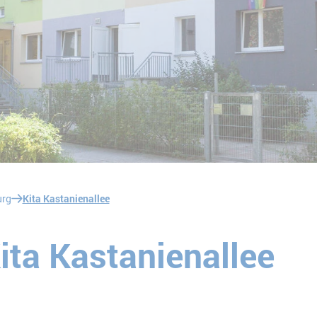
urg
Kita Kastanienallee
ta Kastanienallee