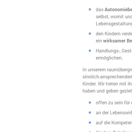
das
Autonomiebe
selbst, womit und
Lebensgestaltung
den Kindern verde
ein
wirksamer Be
Handlungs-, Gest
ermöglichen.
In unserem raumübergre
sinnlich-ansprechendem
Kinder. Wir treten mit i
haben und geben geziel
offen zu sein für
an der Lebenswirk
auf die Kompeten