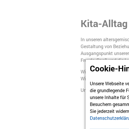
Kita-Alltag
In unseren altersgemisc
Gestaltung von Beziehun
Ausgangspunkt unserer p
Freude, Spaß und die L
Cookie-Hi
Wir sehen die
Kinder al
Wir achten ihre Untersc
Unsere Webseite ve
Unsere pädagogische Gru
die grundlegende F
unsere Inhalte für
vom Erleben der 
Besuchern gesamme
Sie jederzeit wider
sich an den Entw
Datenschutzerklär
Kindern die Erfah