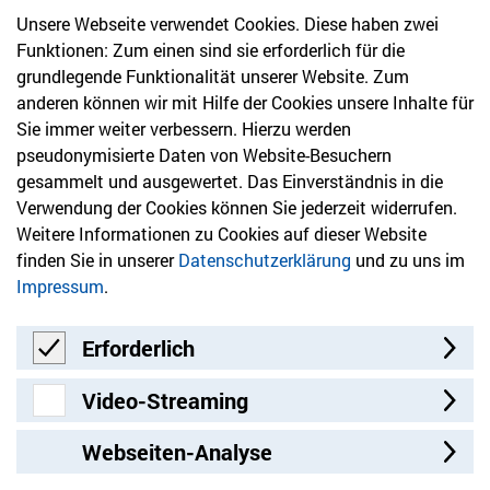
Unsere Webseite verwendet Cookies. Diese haben zwei
030 61 39 04 10
Funktionen: Zum einen sind sie erforderlich für die
info@hvd-bb.de
grundlegende Funktionalität unserer Website. Zum
anderen können wir mit Hilfe der Cookies unsere Inhalte für
Sie immer weiter verbessern. Hierzu werden
Newsletter
pseudonymisierte Daten von Website-Besuchern
gesammelt und ausgewertet. Das Einverständnis in die
Bleiben Sie mit unserem Newsletter auf dem aktuellsten
Verwendung der Cookies können Sie jederzeit widerrufen.
Stand mit Themen, die Sie interessieren.
Weitere Informationen zu Cookies auf dieser Website
finden Sie in unserer
Datenschutzerklärung
und zu uns im
Jetzt anmelden
Impressum
.
Erforderlich
Erforderlich
Video-Streaming
Video-Streaming
Webseiten-Analyse
Besuchen Sie uns auf: