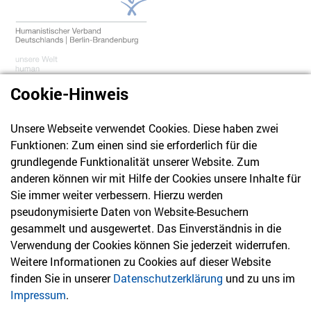
Cookie-Hinweis
Unsere Webseite verwendet Cookies. Diese haben zwei
030 61 39 04 10
Funktionen: Zum einen sind sie erforderlich für die
info@hvd-bb.de
grundlegende Funktionalität unserer Website. Zum
anderen können wir mit Hilfe der Cookies unsere Inhalte für
Sie immer weiter verbessern. Hierzu werden
Newsletter
pseudonymisierte Daten von Website-Besuchern
gesammelt und ausgewertet. Das Einverständnis in die
Bleiben Sie mit unserem Newsletter auf dem aktuellsten
Verwendung der Cookies können Sie jederzeit widerrufen.
Stand mit Themen, die Sie interessieren.
Weitere Informationen zu Cookies auf dieser Website
finden Sie in unserer
Datenschutzerklärung
und zu uns im
Jetzt anmelden
Impressum
.