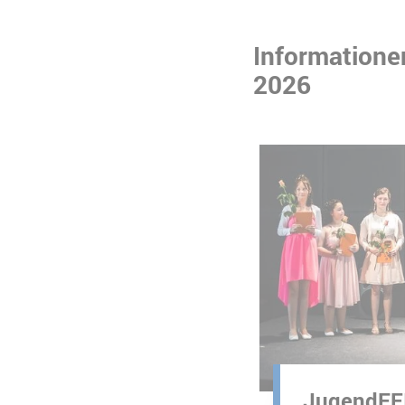
Informatione
2026
Slider überspringen
Foto: Konstantin Börner
JugendFE