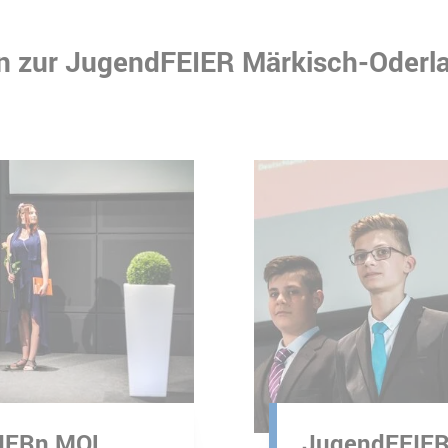
n zur JugendFEIER Märkisch-Oderl
Foto: Konstantin Börner
IERn MOL
JugendFEIE