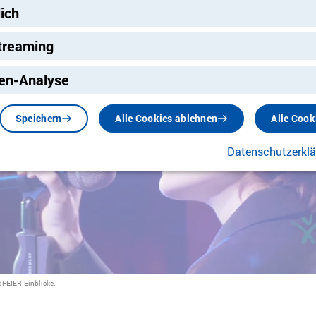
lich
treaming
ng
en-Analyse
Speichern
Alle Cookies ablehnen
Alle Cook
Verbindung mit Youtube herstel
Datenschutzerkl
dFEIER-Einblicke.