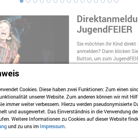
Direktanmeld
JugendFEIER
Sie möchten Ihr Kind direkt
anmelden? Dann klicken Sie
Button, um zum JugendFEIE
gelangen.
nweis
Zur Anmeldung
Foto: Kontrast Fotostudio Berlin
rwendet Cookies. Diese haben zwei Funktionen: Zum einen sind s
unktionalität unserer Website. Zum anderen können wir mit Hilf
 Sie immer weiter verbessern. Hierzu werden pseudonymisierte D
lt und ausgewertet. Das Einverständnis in die Verwendung de
rufen. Weitere Informationen zu Cookies auf dieser Website finde
ung
und zu uns im
Impressum
.