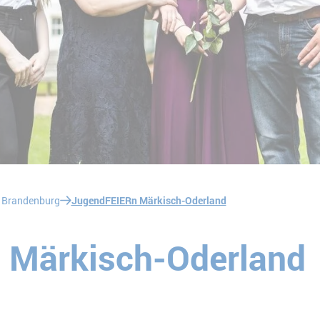
 Brandenburg
JugendFEIERn Märkisch-Oderland
 Märkisch-Oderland