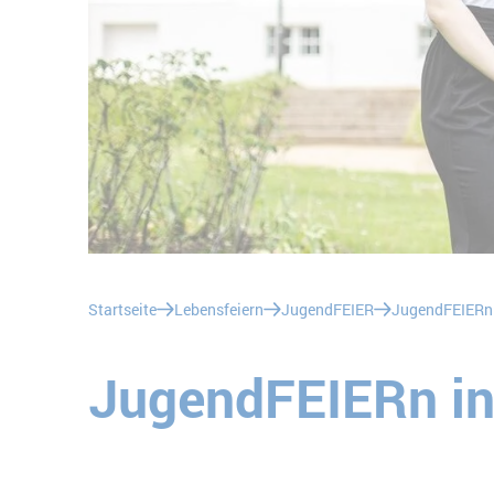
Sie befinden sich hier:
Startseite
Lebensfeiern
JugendFEIER
JugendFEIERn
JugendFEIERn in