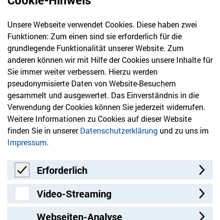
Cookie-Hinweis
Unsere Webseite verwendet Cookies. Diese haben zwei
030 61 39 04 10
Funktionen: Zum einen sind sie erforderlich für die
info@hvd-bb.de
grundlegende Funktionalität unserer Website. Zum
anderen können wir mit Hilfe der Cookies unsere Inhalte für
Sie immer weiter verbessern. Hierzu werden
Newsletter
pseudonymisierte Daten von Website-Besuchern
gesammelt und ausgewertet. Das Einverständnis in die
Bleiben Sie mit unserem Newsletter auf dem aktuellsten
Verwendung der Cookies können Sie jederzeit widerrufen.
Stand mit Themen, die Sie interessieren.
Weitere Informationen zu Cookies auf dieser Website
finden Sie in unserer
Datenschutzerklärung
und zu uns im
Jetzt anmelden
Impressum
.
Erforderlich
Erforderlich
Video-Streaming
Video-Streaming
Webseiten-Analyse