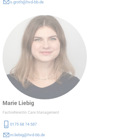
s.groth@hvd-bb.de
Marie Liebig
Fachreferentin Care Management
0175 68 74 587
m.liebig@hvd-bb.de