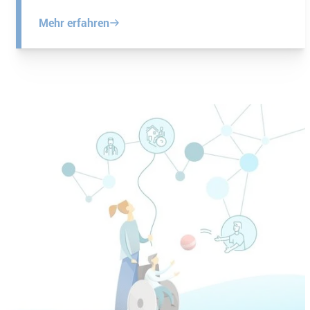
Mehr erfahren
 Pro GmbH