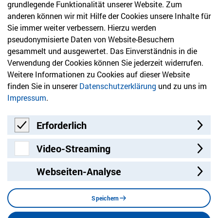
info@hvd-bb.de
grundlegende Funktionalität unserer Website. Zum
anderen können wir mit Hilfe der Cookies unsere Inhalte für
Sie immer weiter verbessern. Hierzu werden
Newsletter
pseudonymisierte Daten von Website-Besuchern
gesammelt und ausgewertet. Das Einverständnis in die
Bleiben Sie mit unserem Newsletter auf dem aktuellsten
Verwendung der Cookies können Sie jederzeit widerrufen.
Stand mit Themen, die Sie interessieren.
Weitere Informationen zu Cookies auf dieser Website
finden Sie in unserer
Datenschutzerklärung
und zu uns im
Jetzt anmelden
Impressum
.
Erforderlich
Erforderlich
Video-Streaming
Video-Streaming
Webseiten-Analyse
Besuchen Sie uns auf:
Facebook
Twitter
LinkedIn
Instagram
YouT
Speichern