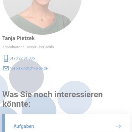
Tanja Pietzek
Koordinatorin HospizKind Berlin
0170 22 81 036
hospizkind@hvd-bb.de
Was Sie noch interessieren
könnte:
Aufgaben