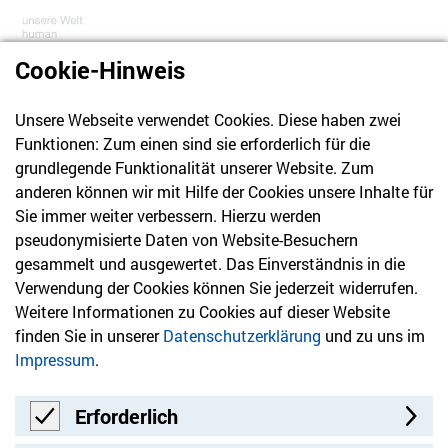
Cookie-Hinweis
Unsere Webseite verwendet Cookies. Diese haben zwei
030 61 39 04 10
Funktionen: Zum einen sind sie erforderlich für die
info@hvd-bb.de
grundlegende Funktionalität unserer Website. Zum
anderen können wir mit Hilfe der Cookies unsere Inhalte für
Sie immer weiter verbessern. Hierzu werden
Newsletter
pseudonymisierte Daten von Website-Besuchern
gesammelt und ausgewertet. Das Einverständnis in die
Bleiben Sie mit unserem Newsletter auf dem aktuellsten
Verwendung der Cookies können Sie jederzeit widerrufen.
Stand mit Themen, die Sie interessieren.
Weitere Informationen zu Cookies auf dieser Website
finden Sie in unserer
Datenschutzerklärung
und zu uns im
Jetzt anmelden
Impressum
.
Erforderlich