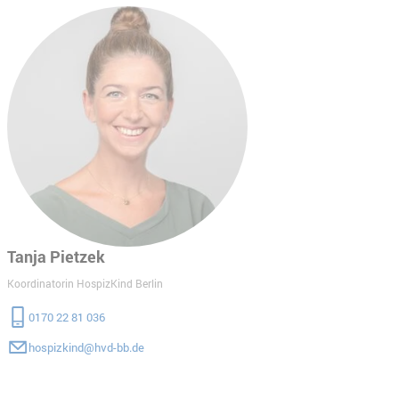
Tanja Pietzek
Koordinatorin HospizKind Berlin
0170 22 81 036
hospizkind@hvd-bb.de