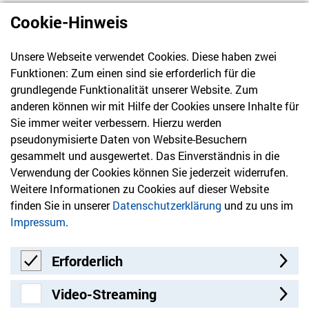
Cookie-Hinweis
Unsere Webseite verwendet Cookies. Diese haben zwei
030 61 39 04 10
Funktionen: Zum einen sind sie erforderlich für die
info@hvd-bb.de
grundlegende Funktionalität unserer Website. Zum
anderen können wir mit Hilfe der Cookies unsere Inhalte für
Sie immer weiter verbessern. Hierzu werden
Newsletter
pseudonymisierte Daten von Website-Besuchern
gesammelt und ausgewertet. Das Einverständnis in die
Bleiben Sie mit unserem Newsletter auf dem aktuellsten
Verwendung der Cookies können Sie jederzeit widerrufen.
Stand mit Themen, die Sie interessieren.
Weitere Informationen zu Cookies auf dieser Website
finden Sie in unserer
Datenschutzerklärung
und zu uns im
Jetzt anmelden
Impressum
.
Erforderlich
Erforderlich
Video-Streaming