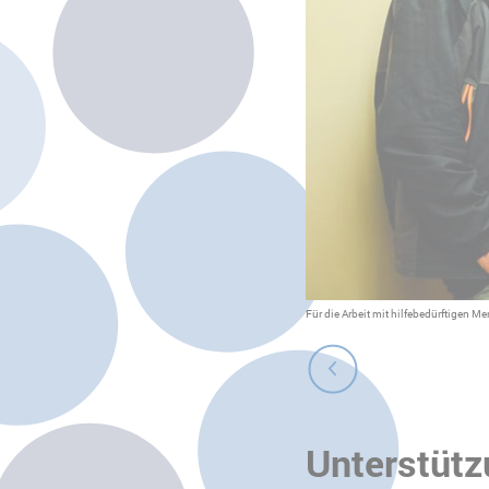
Foto: Konstantin Börner
Für die Arbeit mit hilfebedürftigen M
Unterstütz