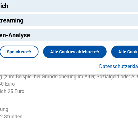
lich
treaming
nste erheben einen geringen Betrag als Verwaltungspauschale.
ng
 erhöhen sich zum 1. Januar 2026:
en-Analyse
 100 Euro
Speichern
Alle Cookies ablehnen
Alle Cook
ich 50 Euro
Datenschutzerkl
 (zum Beispiel bei Grundsicherung im Alter, Sozialgeld oder ALG
50 Euro
ich 25 Euro
tung:
s 2 Stunden