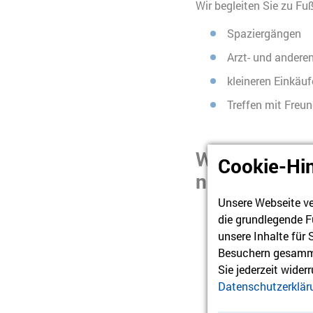
Wir begleiten Sie zu Fu
Spaziergängen
Arzt- und andere
kleineren Einkäuf
Treffen mit Freu
Wer kann den 
Cookie-Hi
nehmen?
Unsere Webseite ve
mobilitätseinges
die grundlegende F
unsere Inhalte für
wohnhaft im Bezi
Besuchern gesamme
wohnhaft in der 
Sie jederzeit wider
Datenschutzerklär
mit oder ohne Pf