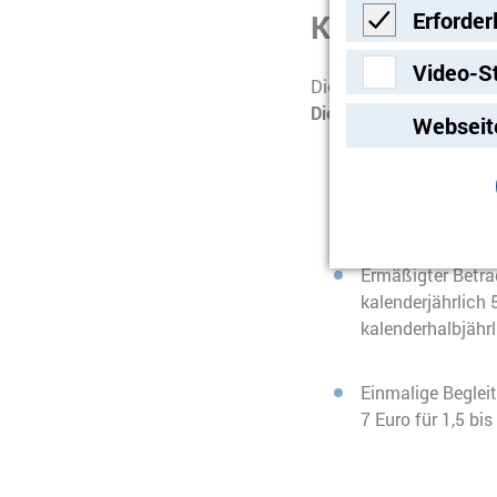
Erforder
Kosten
Erforderlich
Video-S
Die Mobilitätshilfedie
Video-Streami
Die Eigenbeteiligungen
Webseit
Normalbetrag:
kalenderjährlich
kalenderhalbjährl
Ermäßigter Betrag
kalenderjährlich 
kalenderhalbjährl
Einmalige Beglei
7 Euro für 1,5 bi