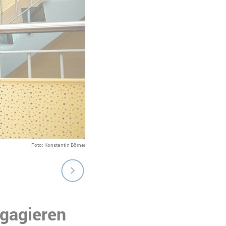
Mit unseren Klient*innen machen wir Ausflüge in und um Berli
Foto: Konstantin Börner
ngagieren