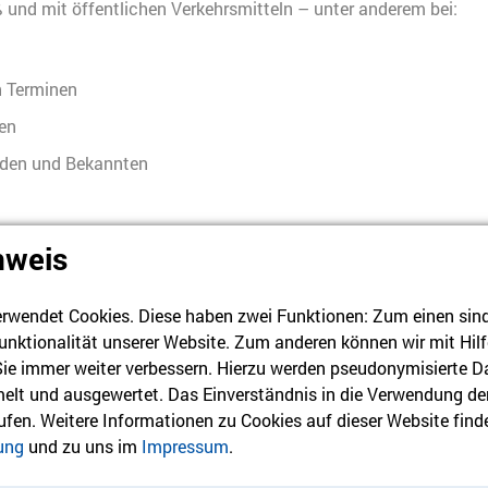
ß und mit öffentlichen Verkehrsmitteln – unter anderem bei:
n Terminen
en
nden und Bekannten
Mobilitätshilfedienst Mitte in Ans
nweis
rwendet Cookies. Diese haben zwei Funktionen: Zum einen sind s
chränkte Senior*innen ab 60 Jahren
unktionalität unserer Website. Zum anderen können wir mit Hilf
 Sie immer weiter verbessern. Hierzu werden pseudonymisierte D
rk Mitte
lt und ausgewertet. Das Einverständnis in die Verwendung de
eigenen Häuslichkeit
rufen. Weitere Informationen zu Cookies auf dieser Website finde
ung
und zu uns im
Impressum
.
legegrad