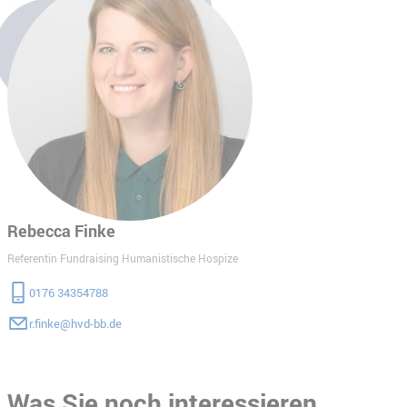
Rebecca Finke
Referentin Fundraising Humanistische Hospize
0176 34354788
r.finke@hvd-bb.de
Was Sie noch interessieren