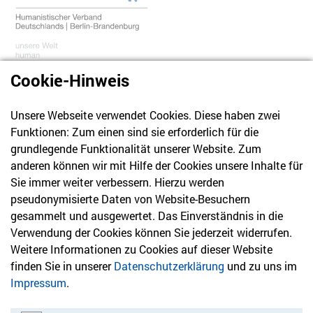
Cookie-Hinweis
Unsere Webseite verwendet Cookies. Diese haben zwei
030 61 39 04 10
Funktionen: Zum einen sind sie erforderlich für die
info@hvd-bb.de
grundlegende Funktionalität unserer Website. Zum
anderen können wir mit Hilfe der Cookies unsere Inhalte für
Sie immer weiter verbessern. Hierzu werden
Newsletter
pseudonymisierte Daten von Website-Besuchern
gesammelt und ausgewertet. Das Einverständnis in die
Bleiben Sie mit unserem Newsletter auf dem aktuellsten
Verwendung der Cookies können Sie jederzeit widerrufen.
Stand mit Themen, die Sie interessieren.
Weitere Informationen zu Cookies auf dieser Website
finden Sie in unserer
Datenschutzerklärung
und zu uns im
Jetzt anmelden
Impressum
.