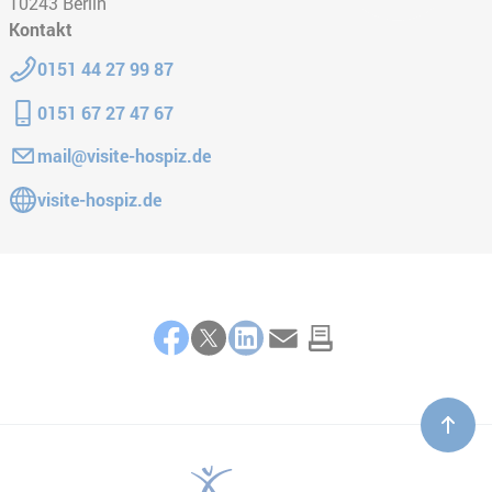
10243
Berlin
Kontakt
Telefon:
0151 44 27 99 87
Mobiltelefon:
0151 67 27 47 67
E-Mail:
mail@visite-hospiz.de
Gehe zur Website:
visite-hospiz.de
Teilen
Facebook
Twitter
LinkedIn
E-Mail