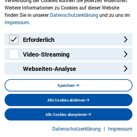
Verwendung der Cookies können Sie jederzeit widerrufen.
Stand mit Themen, die Sie interessieren.
Weitere Informationen zu Cookies auf dieser Website
finden Sie in unserer
Datenschutzerklärung
und zu uns im
Jetzt anmelden
Impressum
.
Erforderlich
Erforderlich
Video-Streaming
Video-Streaming
Webseiten-Analyse
Besuchen Sie uns auf:
Facebook
Twitter
LinkedIn
Instagram
YouT
Speichern
Alle Cookies ablehnen
Datenschutz
Impressum
Barrierefreiheit
Alle Cookies akzeptieren
Stellenangebote
Sitemap
© 2026 Humanistischer Verband Berlin-Brandenburg
Datenschutzerklärung
Impressum