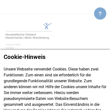
Facebook
Twitter
LinkedIn
E-Mail
Cookie-Hinweis
Unsere Webseite verwendet Cookies. Diese haben zwei
030 61 39 04 10
Funktionen: Zum einen sind sie erforderlich für die
info@hvd-bb.de
grundlegende Funktionalität unserer Website. Zum
anderen können wir mit Hilfe der Cookies unsere Inhalte für
Sie immer weiter verbessern. Hierzu werden
Newsletter
pseudonymisierte Daten von Website-Besuchern
gesammelt und ausgewertet. Das Einverständnis in die
Bleiben Sie mit unserem Newsletter auf dem aktuellsten