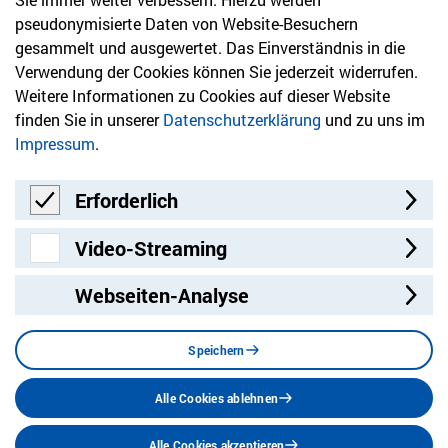
Newsletter
pseudonymisierte Daten von Website-Besuchern
gesammelt und ausgewertet. Das Einverständnis in die
Bleiben Sie mit unserem Newsletter auf dem aktuellsten
Verwendung der Cookies können Sie jederzeit widerrufen.
Stand mit Themen, die Sie interessieren.
Weitere Informationen zu Cookies auf dieser Website
finden Sie in unserer
Datenschutzerklärung
und zu uns im
Jetzt anmelden
Impressum
.
Erforderlich
Erforderlich
Video-Streaming
Video-Streaming
Webseiten-Analyse
Besuchen Sie uns auf:
Facebook
Twitter
LinkedIn
Instagram
YouT
Speichern
Alle Cookies ablehnen
Datenschutz
Impressum
Barrierefreiheit
Alle Cookies akzeptieren