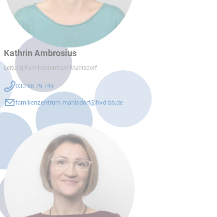
Kathrin Ambrosius
Leitung Familienzentrum Mahlsdorf
030 56 79 749
familienzentrum-mahlsdorf@hvd-bb.de