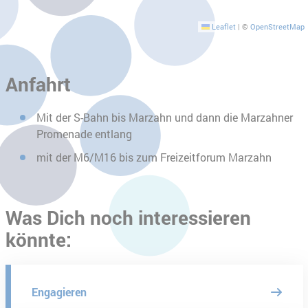
Leaflet
|
©
OpenStreetMap
Anfahrt
Mit der S-Bahn bis Marzahn und dann die Marzahner
Promenade entlang
mit der M6/M16 bis zum Freizeitforum Marzahn
Was Dich noch interessieren
könnte:
Engagieren