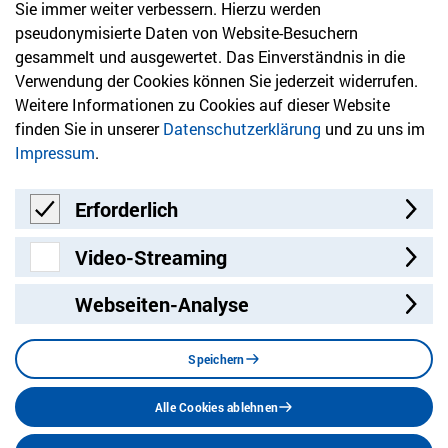
Sie immer weiter verbessern. Hierzu werden
Newsletter
pseudonymisierte Daten von Website-Besuchern
gesammelt und ausgewertet. Das Einverständnis in die
Bleiben Sie mit unserem Newsletter auf dem aktuellsten
Verwendung der Cookies können Sie jederzeit widerrufen.
Stand mit Themen, die Sie interessieren.
Weitere Informationen zu Cookies auf dieser Website
finden Sie in unserer
Datenschutzerklärung
und zu uns im
Jetzt anmelden
Impressum
.
Erforderlich
Erforderlich
Video-Streaming
Video-Streaming
Webseiten-Analyse
Besuchen Sie uns auf:
Facebook
Twitter
LinkedIn
Instagram
YouT
Speichern
Alle Cookies ablehnen
Datenschutz
Impressum
Barrierefreiheit