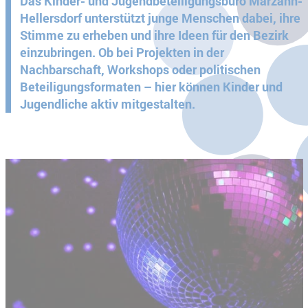
Das Kinder- und Jugendbeteiligungsbüro Marzahn-
Hellersdorf unterstützt junge Menschen dabei, ihre
Stimme zu erheben und ihre Ideen für den Bezirk
einzubringen. Ob bei Projekten in der
Nachbarschaft, Workshops oder politischen
Beteiligungsformaten – hier können Kinder und
Jugendliche aktiv mitgestalten.