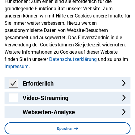
Funktionen: Zum einen sind sie erforderlich für die
info@hvd-bb.de
grundlegende Funktionalität unserer Website. Zum
anderen können wir mit Hilfe der Cookies unsere Inhalte für
Sie immer weiter verbessern. Hierzu werden
Newsletter
pseudonymisierte Daten von Website-Besuchern
gesammelt und ausgewertet. Das Einverständnis in die
Bleiben Sie mit unserem Newsletter auf dem aktuellsten
Verwendung der Cookies können Sie jederzeit widerrufen.
Stand mit Themen, die Sie interessieren.
Weitere Informationen zu Cookies auf dieser Website
finden Sie in unserer
Datenschutzerklärung
und zu uns im
Jetzt anmelden
Impressum
.
Erforderlich
Erforderlich
Video-Streaming
Video-Streaming
Webseiten-Analyse
Besuchen Sie uns auf:
Facebook
Twitter
LinkedIn
Instagram
YouT
Speichern