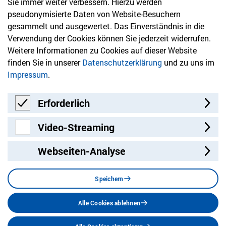
Sie immer weiter verbessern. Hierzu werden
Newsletter
pseudonymisierte Daten von Website-Besuchern
gesammelt und ausgewertet. Das Einverständnis in die
Bleiben Sie mit unserem Newsletter auf dem aktuellsten
Verwendung der Cookies können Sie jederzeit widerrufen.
Stand mit Themen, die Sie interessieren.
Weitere Informationen zu Cookies auf dieser Website
finden Sie in unserer
Datenschutzerklärung
und zu uns im
Jetzt anmelden
Impressum
.
Erforderlich
Erforderlich
Video-Streaming
Video-Streaming
Webseiten-Analyse
Besuchen Sie uns auf:
Facebook
Twitter
LinkedIn
Instagram
YouT
Speichern
Alle Cookies ablehnen
Datenschutz
Impressum
Barrierefreiheit