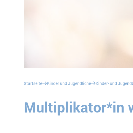
Sie befinden sich hier:
Startseite
Kinder und Jugendliche
Kinder- und Jugendb
Multiplikator*in