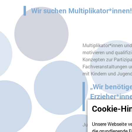
Wir suchen Multiplikator*innen!
Multiplikator*innen und
motivieren und qualifiz
Konzepten zur Partizip
Fachveranstaltungen u
mit Kindern und Jugend
„Wir benötig
Erzieher*inn
demokratisc
Cookie-Hi
Unsere Webseite ve
Justin, 13 Jahre (Teil
die grundlegende F