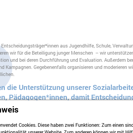
 Entscheidungsträger*innen aus Jugendhilfe, Schule, Verwaltun
ieren wir für die Beteiligung junger Menschen – wir unterstützen
ation und bei deren Durchführung und Evaluation. Außerdem ber
nd Kampagnen. Gegebenenfalls organisieren und moderieren w
lichen.
en die Unterstützung unserer Sozialarbeit
en, Pädagogen*innen, damit Entscheidung
h ausgehandelte Entscheidungen verstan
nweis
rwendet Cookies. Diese haben zwei Funktionen: Zum einen sind s
nehmer Stadtumbau Ost 2004)
unktionalität unserer Website. Zum anderen können wir mit Hilf