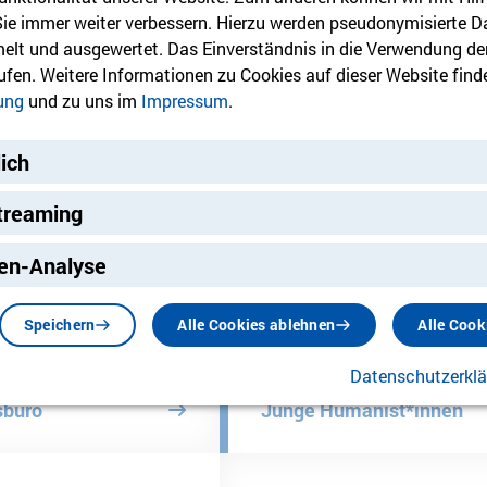
 Sie immer weiter verbessern. Hierzu werden pseudonymisierte D
lt und ausgewertet. Das Einverständnis in die Verwendung de
 Jugendbeteiligungsbüro Marzahn-Hellersdorf
rufen. Weitere Informationen zu Cookies auf dieser Website finde
ung
und zu uns im
Impressum
.
lich
treaming
eren könnte:
ng
en-Analyse
Speichern
Alle Cookies ablehnen
Alle Cook
Datenschutzerkl
sbüro
Junge Humanist*innen