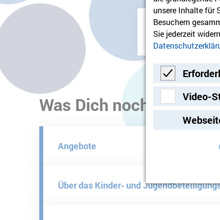
unsere Inhalte für
Besuchern gesamme
Fyler Kinder- und
Sie jederzeit wider
PDF
1 MB
Datenschutzerklär
Erforder
Erforderlich
Video-S
Was Dich noch interessi
Video-Streami
Webseit
Angebote
Über das Kinder- und Jugendbeteiligung