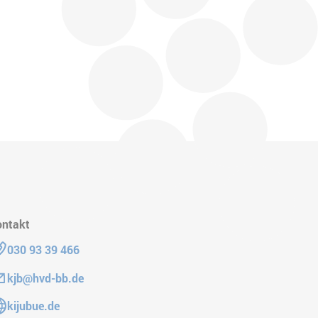
ontakt
lefon:
030 93 39 466
Mail:
kjb@hvd-bb.de
he zur Website:
kijubue.de