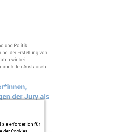
g und Politik
 bei der Erstellung von
aten wir bei
ir auch den Austausch
er*innen,
en der Jury als
den werden.“
ie erforderlich für
e der Cookies