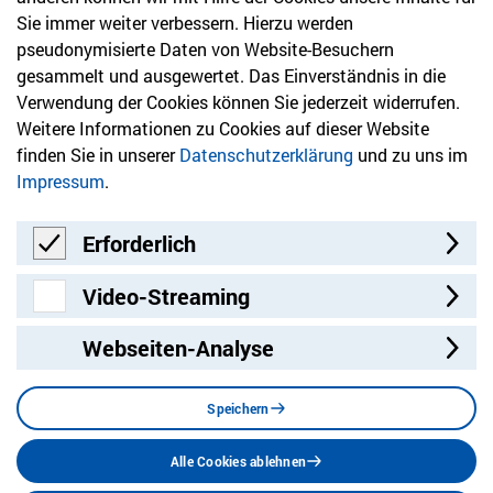
Sie immer weiter verbessern. Hierzu werden
Newsletter
pseudonymisierte Daten von Website-Besuchern
gesammelt und ausgewertet. Das Einverständnis in die
Bleiben Sie mit unserem Newsletter auf dem aktuellsten
Verwendung der Cookies können Sie jederzeit widerrufen.
Stand mit Themen, die Sie interessieren.
Weitere Informationen zu Cookies auf dieser Website
finden Sie in unserer
Datenschutzerklärung
und zu uns im
Jetzt anmelden
Impressum
.
Erforderlich
Erforderlich
Video-Streaming
Video-Streaming
Webseiten-Analyse
Besuchen Sie uns auf:
Facebook
Twitter
LinkedIn
Instagram
YouT
Speichern
Alle Cookies ablehnen