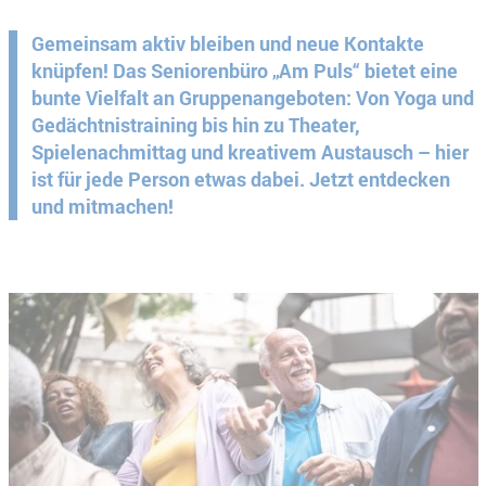
Gemeinsam aktiv bleiben und neue Kontakte
knüpfen! Das Seniorenbüro „Am Puls“ bietet eine
bunte Vielfalt an Gruppenangeboten: Von Yoga und
Gedächtnistraining bis hin zu Theater,
Spielenachmittag und kreativem Austausch – hier
ist für jede Person etwas dabei. Jetzt entdecken
und mitmachen!