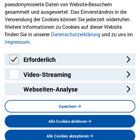
Newsletter
pseudonymisierte Daten von Website-Besuchern
gesammelt und ausgewertet. Das Einverständnis in die
Bleiben Sie mit unserem Newsletter auf dem aktuellsten
Verwendung der Cookies können Sie jederzeit widerrufen.
Stand mit Themen, die Sie interessieren.
Weitere Informationen zu Cookies auf dieser Website
finden Sie in unserer
Datenschutzerklärung
und zu uns im
Jetzt anmelden
Impressum
.
Erforderlich
Erforderlich
Video-Streaming
Video-Streaming
Webseiten-Analyse
Besuchen Sie uns auf:
Facebook
Twitter
LinkedIn
Instagram
YouT
Speichern
Alle Cookies ablehnen
Datenschutz
Impressum
Barrierefreiheit
Alle Cookies akzeptieren
Stellenangebote
Sitemap