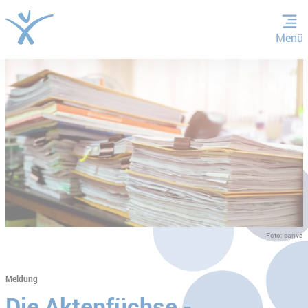
Menü
ZUM HAUPTINHALT SPRINGEN
ZUR SUCHE SPRINGEN
Foto: canva
Meldung
Die Aktenfüchse -