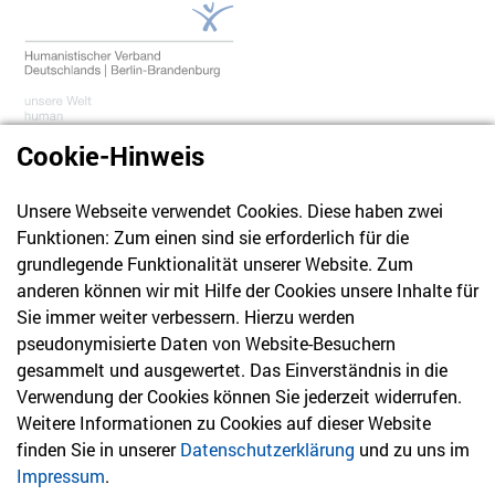
Cookie-Hinweis
Unsere Webseite verwendet Cookies. Diese haben zwei
030 61 39 04 10
Funktionen: Zum einen sind sie erforderlich für die
info@hvd-bb.de
grundlegende Funktionalität unserer Website. Zum
anderen können wir mit Hilfe der Cookies unsere Inhalte für
Sie immer weiter verbessern. Hierzu werden
Newsletter
pseudonymisierte Daten von Website-Besuchern
gesammelt und ausgewertet. Das Einverständnis in die
Bleiben Sie mit unserem Newsletter auf dem aktuellsten
Verwendung der Cookies können Sie jederzeit widerrufen.
Stand mit Themen, die Sie interessieren.
Weitere Informationen zu Cookies auf dieser Website
finden Sie in unserer
Datenschutzerklärung
und zu uns im
Jetzt anmelden
Impressum
.