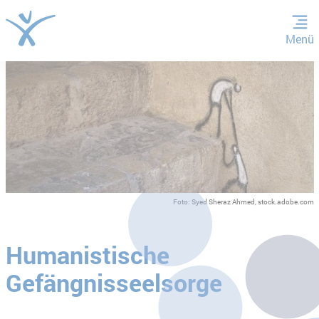
Menü
ZUM HAUPTINHALT SPRINGEN
ZUR SUCHE SPRINGEN
Foto: Syed Sheraz Ahmed, stock.adobe.com
Humanistische
Gefängnisseelsorge