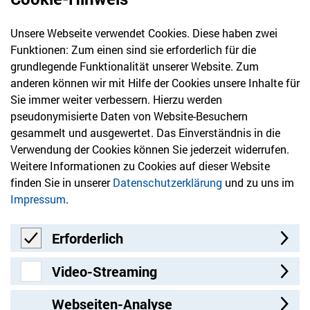
Unsere Webseite verwendet Cookies. Diese haben zwei
030 61 39 04 10
Funktionen: Zum einen sind sie erforderlich für die
info@hvd-bb.de
grundlegende Funktionalität unserer Website. Zum
anderen können wir mit Hilfe der Cookies unsere Inhalte für
Sie immer weiter verbessern. Hierzu werden
Newsletter
pseudonymisierte Daten von Website-Besuchern
gesammelt und ausgewertet. Das Einverständnis in die
Bleiben Sie mit unserem Newsletter auf dem aktuellsten
Verwendung der Cookies können Sie jederzeit widerrufen.
Stand mit Themen, die Sie interessieren.
Weitere Informationen zu Cookies auf dieser Website
finden Sie in unserer
Datenschutzerklärung
und zu uns im
Jetzt anmelden
Impressum
.
Erforderlich
Erforderlich
Video-Streaming
Video-Streaming
Webseiten-Analyse