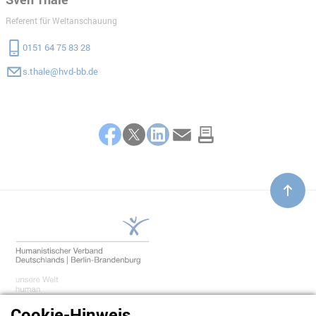
Referent für Weltanschauung
0151 64 75 83 28
s.thale@hvd-bb.de
Teilen
Facebook
Twitter
LinkedIn
E-Mail
Cookie-Hinweis