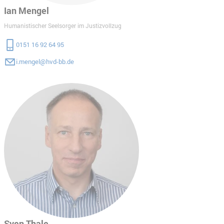
Ian Mengel
Humanistischer Seelsorger im Justizvollzug
0151 16 92 64 95
i.mengel@hvd-bb.de
Sven Thale