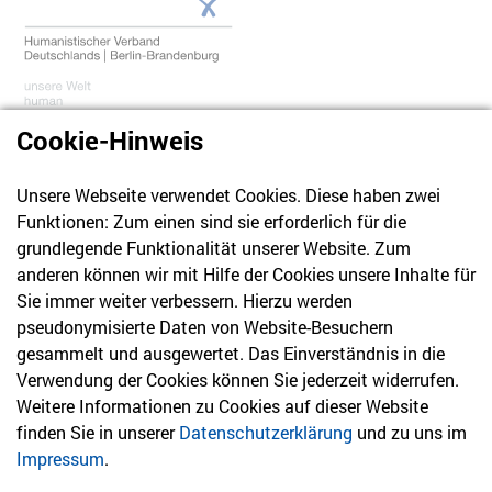
Cookie-Hinweis
Unsere Webseite verwendet Cookies. Diese haben zwei
030 61 39 04 10
Funktionen: Zum einen sind sie erforderlich für die
info@hvd-bb.de
grundlegende Funktionalität unserer Website. Zum
anderen können wir mit Hilfe der Cookies unsere Inhalte für
Sie immer weiter verbessern. Hierzu werden
Newsletter
pseudonymisierte Daten von Website-Besuchern
gesammelt und ausgewertet. Das Einverständnis in die
Bleiben Sie mit unserem Newsletter auf dem aktuellsten
Verwendung der Cookies können Sie jederzeit widerrufen.
Stand mit Themen, die Sie interessieren.
Weitere Informationen zu Cookies auf dieser Website
finden Sie in unserer
Datenschutzerklärung
und zu uns im
Jetzt anmelden
Impressum
.