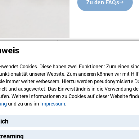
Zu den FAQs
Foto: Konstantin Börner
nweis
rwendet Cookies. Diese haben zwei Funktionen: Zum einen sind s
unktionalität unserer Website. Zum anderen können wir mit Hilf
 Sie immer weiter verbessern. Hierzu werden pseudonymisierte D
lt und ausgewertet. Das Einverständnis in die Verwendung de
rufen. Weitere Informationen zu Cookies auf dieser Website finde
ung
und zu uns im
Impressum
.
lich
r Team. Du gelangst auch zu
den Button klicken.
treaming