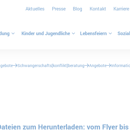
Aktuelles
Presse
Blog
Kontakt
Karriere
ldung
Kinder und Jugendliche
Lebensfeiern
Sozia
ngebote
Schwangerschafts[konflikt]beratung
Angebote
Informati
 Dateien zum Herunterladen: vom Flyer bis 