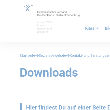
Kitas
Bi
ZUM HAUPTINHALT SPRINGEN
ZUR SUCHE SPRINGEN
Sie befinden sich hier:
Startseite
Soziale Angebote
Kontakt- und Beratungsa
Downloads
Hier findest Du auf einer Seite