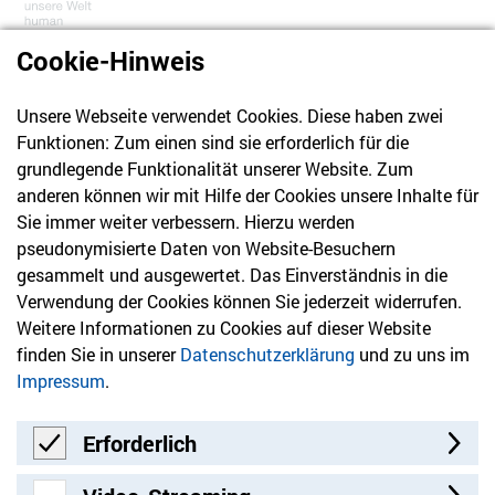
Cookie-Hinweis
Unsere Webseite verwendet Cookies. Diese haben zwei
030 61 39 04 10
Funktionen: Zum einen sind sie erforderlich für die
info@hvd-bb.de
grundlegende Funktionalität unserer Website. Zum
anderen können wir mit Hilfe der Cookies unsere Inhalte für
Sie immer weiter verbessern. Hierzu werden
Newsletter
pseudonymisierte Daten von Website-Besuchern
gesammelt und ausgewertet. Das Einverständnis in die
Bleiben Sie mit unserem Newsletter auf dem aktuellsten
Verwendung der Cookies können Sie jederzeit widerrufen.
Stand mit Themen, die Sie interessieren.
Weitere Informationen zu Cookies auf dieser Website
finden Sie in unserer
Datenschutzerklärung
und zu uns im
Jetzt anmelden
Impressum
.
Erforderlich
Erforderlich