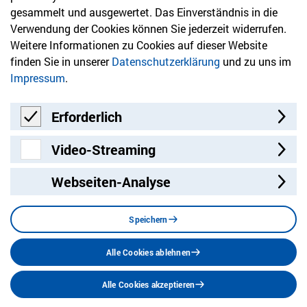
gesammelt und ausgewertet. Das Einverständnis in die
Bleiben Sie mit unserem Newsletter auf dem aktuellsten
Verwendung der Cookies können Sie jederzeit widerrufen.
Stand mit Themen, die Sie interessieren.
Weitere Informationen zu Cookies auf dieser Website
finden Sie in unserer
Datenschutzerklärung
und zu uns im
Jetzt anmelden
Impressum
.
Erforderlich
Erforderlich
Video-Streaming
Video-Streaming
Webseiten-Analyse
Besuchen Sie uns auf:
Facebook
Twitter
LinkedIn
Instagram
YouT
Speichern
Alle Cookies ablehnen
Datenschutz
Impressum
Barrierefreiheit
Alle Cookies akzeptieren
Stellenangebote
Sitemap
© 2026 Humanistischer Verband Berlin-Brandenburg