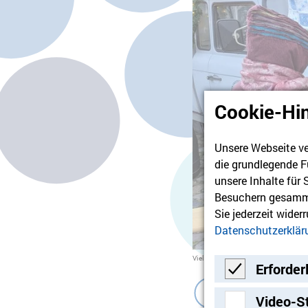
Cookie-Hi
Unsere Webseite ve
die grundlegende F
unsere Inhalte für
Besuchern gesamme
Sie jederzeit wider
Datenschutzerklär
Foto: Humanistischer Verband Berlin-Brandenburg
Viele Besucher*innen nutzten den St
Erforder
Erforderlich
Video-S