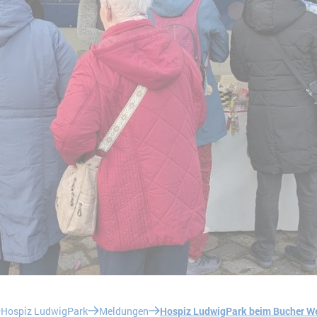
Hospiz LudwigPark
Meldungen
Hospiz LudwigPark beim Bucher W