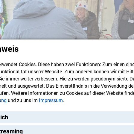
nweis
rwendet Cookies. Diese haben zwei Funktionen: Zum einen sind s
unktionalität unserer Website. Zum anderen können wir mit Hilf
 Sie immer weiter verbessern. Hierzu werden pseudonymisierte D
lt und ausgewertet. Das Einverständnis in die Verwendung de
rufen. Weitere Informationen zu Cookies auf dieser Website finde
ung
und zu uns im
Impressum
.
and des Hospiz LudwigPark für einen Austausch.
Foto: Humani
lich
treaming