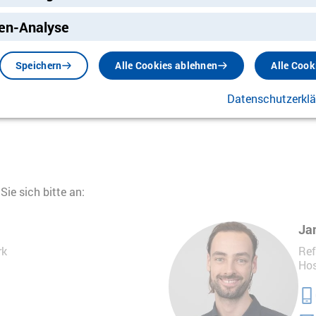
ng
en-Analyse
an unserem Stand vorbeigeschaut, gespendet oder einfach eine
nachtszauber hat erneut gezeigt, wie wertvoll diese Begegnung
Speichern
Alle Cookies ablehnen
Alle Cook
hema Sterben in die gesellschaftliche Mitte zu holen.
Datenschutzerkl
ie sich bitte an:
Ja
rk
Ref
Hos