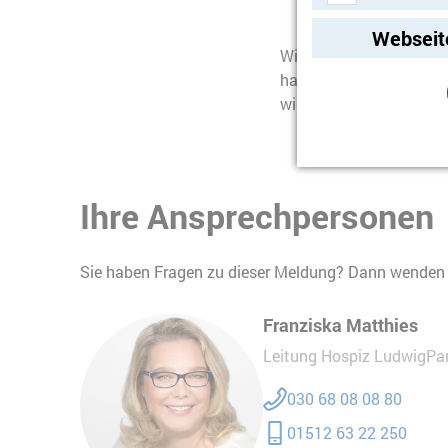
Video-Streami
Webseit
Wir danken allen, die 
haben. Der Bucher Weih
wichtig es bleibt, das T
Ihre Ansprechpersonen
Sie haben Fragen zu dieser Meldung? Dann wenden S
Franziska Matthies
Leitung Hospiz LudwigPa
030 68 08 08 80
01512 63 22 250