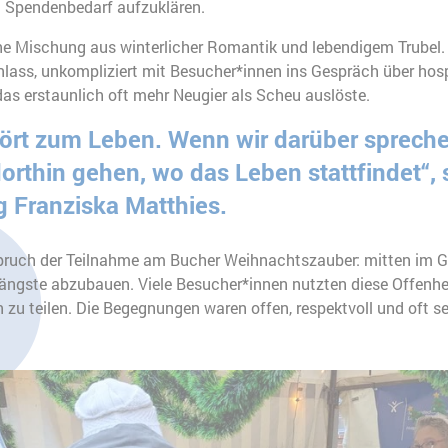
 Spendenbedarf aufzuklären.
he Mischung aus winterlicher Romantik und lebendigem Trubel. 
Anlass, unkompliziert mit Besucher*innen ins Gespräch über hos
s erstaunlich oft mehr Neugier als Scheu auslöste.
ört zum Leben. Wenn wir darüber spreche
orthin gehen, wo das Leben stattfindet“, 
g Franziska Matthies.
pruch der Teilnahme am Bucher Weihnachtszauber: mitten im 
ängste abzubauen. Viele Besucher*innen nutzten diese Offenhei
 zu teilen. Die Begegnungen waren offen, respektvoll und oft se