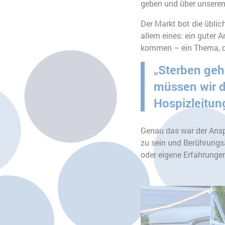
geben und über unseren
Der Markt bot die üblic
allem eines: ein guter 
kommen – ein Thema, da
„Sterben geh
müssen wir d
Hospizleitun
Genau das war der Ans
zu sein und Berührungs
oder eigene Erfahrungen
Slider überspringen