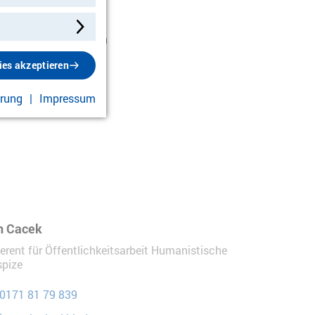
n Moment innegehalten
en sind – und wie
ies akzeptieren
ärung
Impressum
n Cacek
erent für Öffentlichkeitsarbeit Humanistische
pize
0171 81 79 839