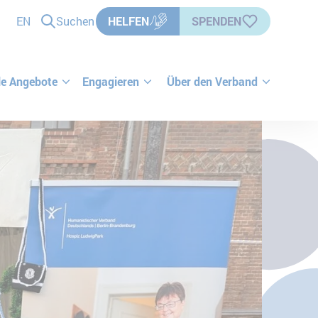
EN
Suchen
HELFEN
SPENDEN
le Angebote
Engagieren
Über den Verband