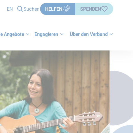
EN
Suchen
HELFEN
SPENDEN
le Angebote
Engagieren
Über den Verband