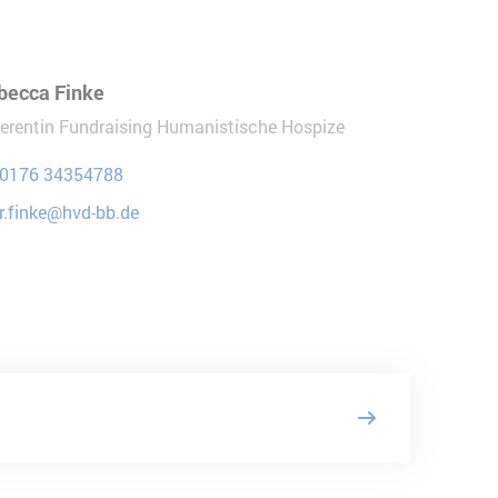
becca Finke
erentin Fundraising Humanistische Hospize
0176 34354788
r.finke@hvd-bb.de