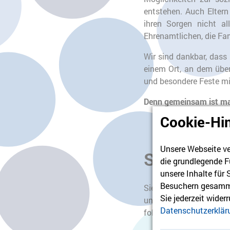
entstehen. Auch Eltern
ihren Sorgen nicht al
Ehrenamtlichen, die Fami
Wir sind dankbar, dass 
einem Ort, an dem übe
und besondere Feste mi
Denn gemeinsam ist man
Cookie-Hi
Unsere Webseite ve
Spenden
die grundlegende F
unsere Inhalte für
Besuchern gesamme
Sie möchten für das Ki
Sie jederzeit wider
und wählen „Kinderhosp
Datenschutzerklär
folgendes Konto: