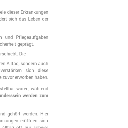
Viele dieser Erkrankungen
dert sich das Leben der
en und Pflegeaufgaben
cherheit geprägt.
rschiebt. Die
ren Alltag, sondern auch
verstärken sich diese
e zuvor erworben haben.
rstellbar waren, während
 Anderssein werden zum
nd gehört werden. Hier
ankungen eröffnen sich
 Alltag oft nur schwer