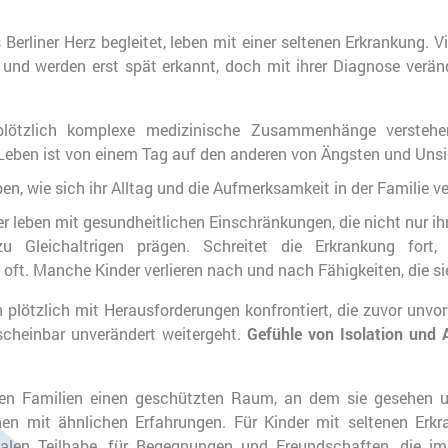
s Berliner Herz begleitet, leben mit einer seltenen Erkrankung. 
 und werden erst spät erkannt, doch mit ihrer Diagnose verän
plötzlich komplexe medizinische Zusammenhänge versteh
Leben ist von einem Tag auf den anderen von Ängsten und Unsi
en, wie sich ihr Alltag und die Aufmerksamkeit in der Familie ve
r leben mit gesundheitlichen Einschränkungen, die nicht nur ih
u Gleichaltrigen prägen. Schreitet die Erkrankung fort, 
oft. Manche Kinder verlieren nach und nach Fähigkeiten, die si
 plötzlich mit Herausforderungen konfrontiert, die zuvor unvo
cheinbar unverändert weitergeht.
Gefühle von Isolation und
den Familien einen geschützten Raum, an dem sie gesehen u
n mit ähnlichen Erfahrungen. Für Kinder mit seltenen Erkr
ialen Teilhabe, für Begegnungen und Freundschaften, die im