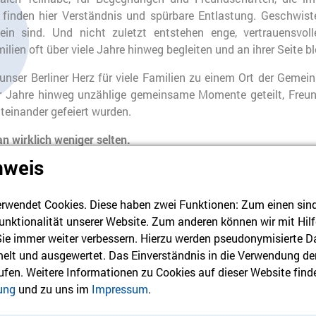
 finden hier Verständnis und spürbare Entlastung. Geschwist
lein sind. Und nicht zuletzt entstehen enge, vertrauensvo
lien oft über viele Jahre hinweg begleiten und an ihrer Seite bl
unser Berliner Herz für viele Familien zu einem Ort der Gemei
r Jahre hinweg unzählige gemeinsame Momente geteilt, Freu
teinander gefeiert wurden.
 wirklich weniger selten.
nweis
rwendet Cookies. Diese haben zwei Funktionen: Zum einen sind s
unktionalität unserer Website. Zum anderen können wir mit Hilf
 Sie immer weiter verbessern. Hierzu werden pseudonymisierte D
lt und ausgewertet. Das Einverständnis in die Verwendung de
nderhospiz Berliner Herz spenden? Dann nutzen Sie bitte das
On
rufen. Weitere Informationen zu Cookies auf dieser Website finde
iz Berliner Herz“ als Spendenzweck aus – oder Sie überweisen 
ung
und zu uns im
Impressum
.