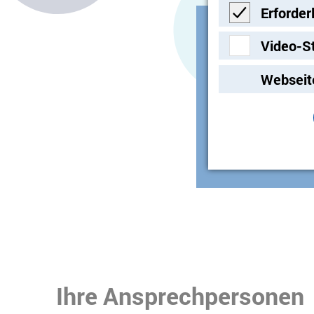
Erforder
Erforderlich
Video-S
Video-Streami
Empfäng
Webseit
Ihre Ansprechpersonen