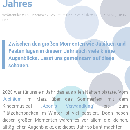
Jahres
veröffentlicht: 15. Dezember 2025, 12:12 Uhr
aktualisiert: 17. Juni 2026, 10:06
Uhr
Zwischen den großen Momenten wie Jubiläen und
Festen lagen in diesem Jahr auch viele kleine
Augenblicke. Lasst uns gemeinsam auf diese
schauen.
2025 war für uns ein Jahr, das aus allen Nähten platzte. Vom
Jubiläum
im März über das Sommerfest mit dem
Kindermusical
„Aponis Verwandlung“
bis zum
Plätzchenbacken im Winter ist viel passiert. Doch neben
diesen großen Momenten waren es vor allem die kleinen,
alltäglichen Augenblicke, die dieses Jahr so bunt machten.