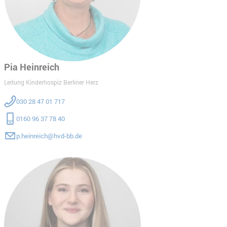
Pia Heinreich
Leitung Kinderhospiz Berliner Herz
030 28 47 01 717
0160 96 37 78 40
p.heinreich@hvd-bb.de