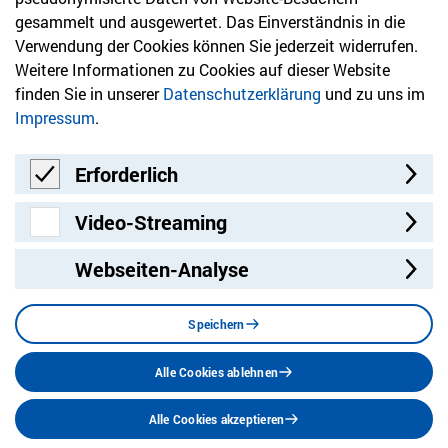
gesammelt und ausgewertet. Das Einverständnis in die
Bleiben Sie mit unserem Newsletter auf dem aktuellsten
Verwendung der Cookies können Sie jederzeit widerrufen.
Stand mit Themen, die Sie interessieren.
Weitere Informationen zu Cookies auf dieser Website
finden Sie in unserer
Datenschutzerklärung
und zu uns im
Jetzt anmelden
Impressum
.
Erforderlich
Erforderlich
Video-Streaming
Video-Streaming
Webseiten-Analyse
Besuchen Sie uns auf:
Facebook
Twitter
LinkedIn
Instagram
YouT
Speichern
Alle Cookies ablehnen
Datenschutz
Impressum
Barrierefreiheit
Alle Cookies akzeptieren
Stellenangebote
Sitemap