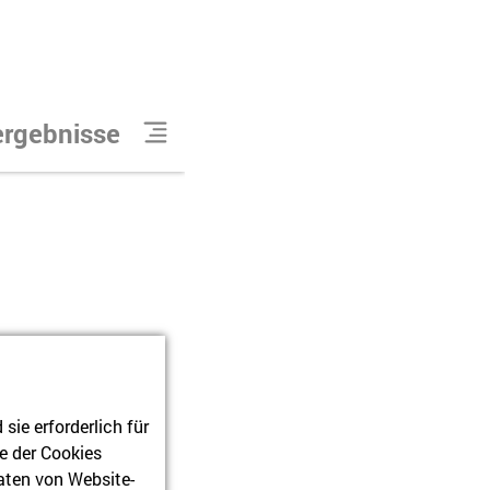
rgebnis
se
2
Suchergebnis
se
Ambulanter Kinderhosp
Berliner Herz
Karl-Marx-Allee 66
10243
Berlin
Kinderhospiz Berliner H
ie erforderlich für
Lebuser Straße 15a
e der Cookies
10243
Berlin
aten von Website-