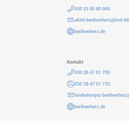
Telefon:
030 23 45 80 060
E-Mail:
akhd-berlinerherz@hvd-bb
Gehe zur Website:
berlinerherz.de
Kontakt
Telefon:
030 28 47 01 700
Fax:
030 28 47 01 733
E-Mail:
kinderhospiz-berlinerher
Gehe zur Website:
berlinerherz.de