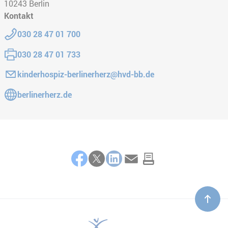
10243
Berlin
Kontakt
Telefon:
030 28 47 01 700
Fax:
030 28 47 01 733
E-Mail:
kinderhospiz-berlinerherz@hvd-bb.de
Gehe zur Website:
berlinerherz.de
Teilen
Facebook
Twitter
LinkedIn
E-Mail