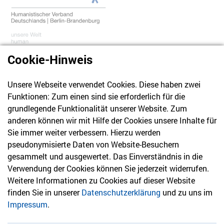
Cookie-Hinweis
Unsere Webseite verwendet Cookies. Diese haben zwei
030 61 39 04 10
Funktionen: Zum einen sind sie erforderlich für die
info@hvd-bb.de
grundlegende Funktionalität unserer Website. Zum
anderen können wir mit Hilfe der Cookies unsere Inhalte für
Sie immer weiter verbessern. Hierzu werden
Newsletter
pseudonymisierte Daten von Website-Besuchern
gesammelt und ausgewertet. Das Einverständnis in die
Bleiben Sie mit unserem Newsletter auf dem aktuellsten
Verwendung der Cookies können Sie jederzeit widerrufen.
Stand mit Themen, die Sie interessieren.
Weitere Informationen zu Cookies auf dieser Website
finden Sie in unserer
Datenschutzerklärung
und zu uns im
Jetzt anmelden
Impressum
.