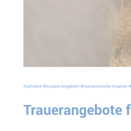
Sie befinden sich hier:
Startseite
Soziale Angebote
Humanistische Hospize
Trauerangebote f