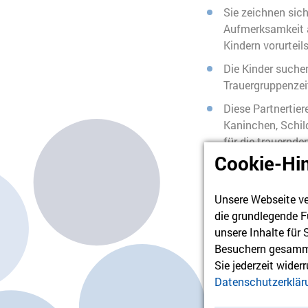
Sie zeichnen sic
Aufmerksamkeit 
Kindern vorurteils
Die Kinder suchen
Trauergruppenzeit
Diese Partnertier
Kaninchen, Schil
für die trauernde
Cookie-Hi
Begleitern.
Durch den Aufbau
fassen selbst sc
Unsere Webseite ve
Mut, ihren Emot
die grundlegende F
ihren eigenen Be
unsere Inhalte für
Ausdruck zu verle
Besuchern gesamme
Sie jederzeit wider
Die zurückgewonn
Datenschutzerklär
das Selbstvertra
in die Lage, mit