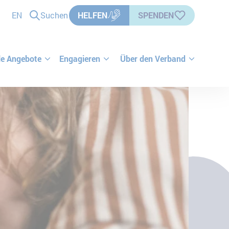
EN
Suchen
HELFEN
SPENDEN
le Angebote
Engagieren
Über den Verband