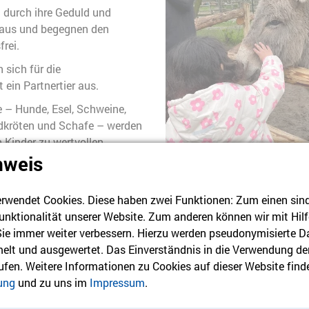
h durch ihre Geduld und
aus und begegnen den
frei.
 sich für die
 ein Partnertier aus.
e – Hunde, Esel, Schweine,
dkröten und Schafe – werden
n Kinder zu wertvollen
nweis
 eines vertrauten Umfeldes
hüchterne Kinder immer mehr
rwendet Cookies. Diese haben zwei Funktionen: Zum einen sind s
ionen Raum zu geben sowie
unktionalität unserer Website. Zum anderen können wir mit Hilf
dürfnissen und Wünschen
 Sie immer weiter verbessern. Hierzu werden pseudonymisierte D
ihen.
lt und ausgewertet. Das Einverständnis in die Verwendung de
Auch ein Esel kann ein Partnertier sein.
rufen. Weitere Informationen zu Cookies auf dieser Website finde
ene Selbstsicherheit und
ung
und zu uns im
Impressum
.
uen versetzen das Kind wieder
 den Herausforderungen des