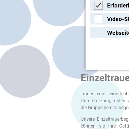
Erforder
Alltags aus eigen
und Weise umzug
Erforderlich
Video-S
Durch das Interag
Video-Streami
das Füttern und P
Webseit
Momente der Freu
Begegnungen. Die
zeitweise ihre Tr
Einzeltrau
Trauer kennt keine fes
Unterstützung, fühlen si
die Gruppe bereits bego
Unsere Einzeltrauerbe
können sie ihre Gef