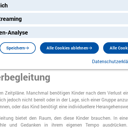
lich
er Kraft und auf positive Art
ehen.
Ve
treaming
ieren mit den Tieren sowie
ng
flegen erleben die Kinder
en-Analyse
de und wunderbare tierische
se können ihnen helfen,
Das Video bietet Ihnen Einblicke, wie Kinder tr
Speichern
Alle Cookies ablehnen
Alle Cook
auer zu überwinden.
Datenschutzerkl
erbegleitung
ten Zeitpläne. Manchmal benötigen Kinder nach dem Verlust e
ch jedoch nicht bereit oder in der Lage, sich einer Gruppe anzu
nnen, oder das Kind benötigt eine individuellere Herangehenswe
gleitung bietet den Raum, den diese Kinder brauchen. In ei
ühle und Gedanken in ihrem eigenen Tempo ausdrücken.