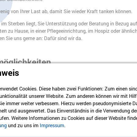
nig von Ihrer Last ab, damit Sie wieder Kraft tanken können.
r im Sterben liegt, Sie Unterstützung oder Beratung in Bezug auf
n zu Hause, in einer Pflegeeinrichtung, im Hospiz oder ähnlic
n Sie uns gerne an: Dafür sind wir da.
möglichkeiten
nweis
olgender Telefonnummer erreichen:
rwendet Cookies. Diese haben zwei Funktionen: Zum einen sind s
unktionalität unserer Website. Zum anderen können wir mit Hilf
 Sie immer weiter verbessern. Hierzu werden pseudonymisierte D
lt und ausgewertet. Das Einverständnis in die Verwendung de
rufen. Weitere Informationen zu Cookies auf dieser Website finde
 den Fall, dass wir Ihren Anruf nicht direkt entgegennehmen kön
ung
und zu uns im
Impressum
.
hinterlassen Sie auf der
Mailbox
Ihren
Namen und
Ihre
Telefon
Vielen Dank.