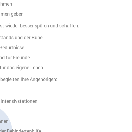
ehmen
tmen geben
st wieder besser spüren und schaffen:
tands und der Ruhe
Bedürfnisse
und für Freunde
 für das eigene Leben
begleiten Ihre Angehörigen:
d Intensivstationen
hnen
der Behindertenhilfe