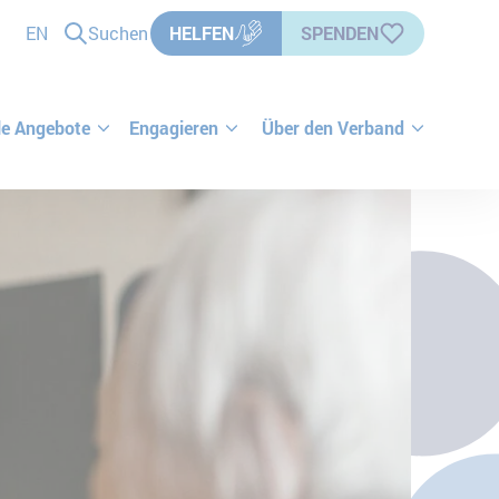
EN
Suchen
HELFEN
SPENDEN
le Angebote
Engagieren
Über den Verband