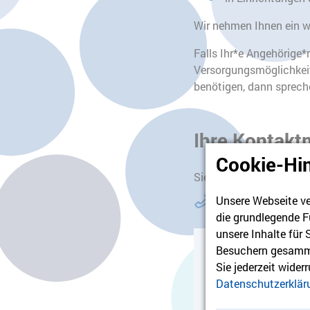
Wir nehmen Ihnen ein we
Falls Ihr*e Angehörige*
Versorgungsmöglichkeite
benötigen, dann spreche
Ihre Kontakt
Cookie-Hi
Sie können uns unter f
0151 442 799 87
Unsere Webseite ve
die grundlegende F
unsere Inhalte für
Besuchern gesamme
Sie jederzeit wider
Für
Datenschutzerklär
Bitte 