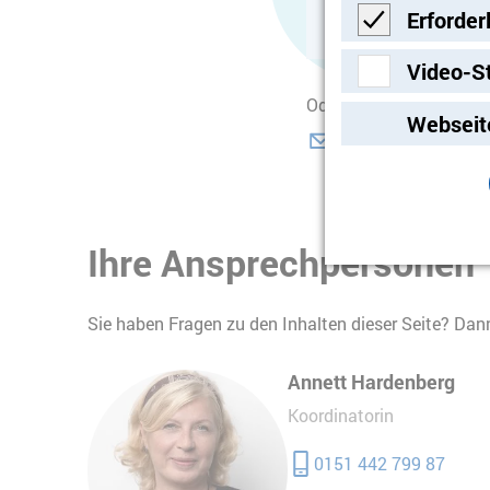
Erforder
Erforderlich
Video-S
Oder Sie schreiben uns 
Video-Streami
Webseit
mail@visite-hospiz
Ihre Ansprechpersonen
Sie haben Fragen zu den Inhalten dieser Seite? Dann
Annett Hardenberg
Koordinatorin
0151 442 799 87