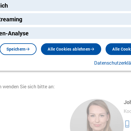
lich
treaming
eine E-Mail:
ng
en-Analyse
.de
Speichern
Alle Cookies ablehnen
Alle Cook
Datenschutzerkl
 wenden Sie sich bitte an:
Jo
Koo