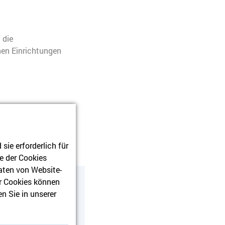
 die
hen Einrichtungen
ie erforderlich für
e der Cookies
aten von Website-
r Cookies können
n Sie in unserer
nen:
nummer
.