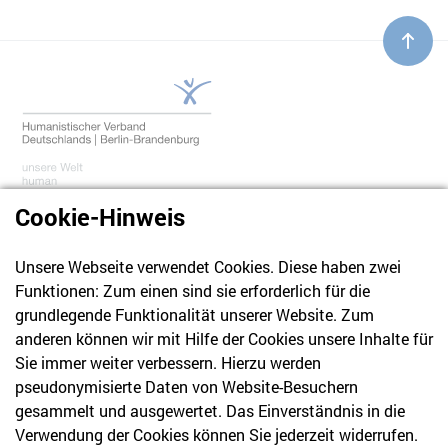
Cookie-Hinweis
Unsere Webseite verwendet Cookies. Diese haben zwei
030 61 39 04 10
Funktionen: Zum einen sind sie erforderlich für die
info@hvd-bb.de
grundlegende Funktionalität unserer Website. Zum
anderen können wir mit Hilfe der Cookies unsere Inhalte für
Sie immer weiter verbessern. Hierzu werden
Newsletter
pseudonymisierte Daten von Website-Besuchern
gesammelt und ausgewertet. Das Einverständnis in die
Bleiben Sie mit unserem Newsletter auf dem aktuellsten
Verwendung der Cookies können Sie jederzeit widerrufen.
Stand mit Themen, die Sie interessieren.