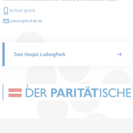
0170 47 39 370
a.brose@hvd-bb.de
Zum Hospiz LudwigPark