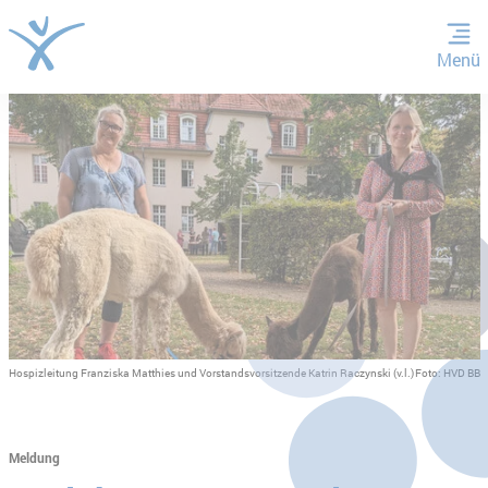
Menü
ZUM HAUPTINHALT SPRINGEN
ZUR SUCHE SPRINGEN
Hospizleitung Franziska Matthies und Vorstandsvorsitzende Katrin Raczynski (v.l.)
Foto: HVD BB
Meldung