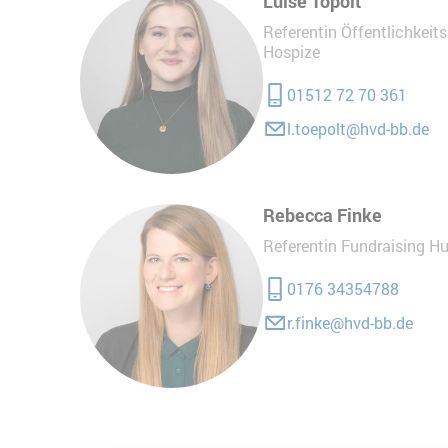
Luise Töpolt
Referentin Öffentlichkeit
Hospize
01512 72 70 361
l.toepolt@hvd-bb.de
Rebecca Finke
Referentin Fundraising H
0176 34354788
r.finke@hvd-bb.de