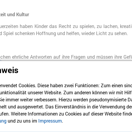
zeit und Kultur
uerzeiten haben Kinder das Recht zu spielen, zu lachen, kreat
d Spiel schenken Hoffnung und helfen, wieder Licht zu sehen.
rauchen ehrliche Antworten auf ihre Fragen und müssen ihre Gef
ss sie nicht allein sind, gemeinsam mit anderen trauernden K
nweis
n das Recht, eine verstorbene Person ein Leben lang im Herzen 
chönen wie den schmerzhaften Momenten.
rwendet Cookies. Diese haben zwei Funktionen: Zum einen sind s
 wichtig ist?
unktionalität unserer Website. Zum anderen können wir mit Hilf
 Sie immer weiter verbessern. Hierzu werden pseudonymisierte D
lt und ausgewertet. Das Einverständnis in die Verwendung de
als ein Schlagwort. Sie sind ein Versprechen an jedes einzeln
rufen. Weitere Informationen zu Cookies auf dieser Website finde
t einlösen müssen. Im Berliner Herz setzen wir uns Tag für Ta
ung
und zu uns im
Impressum
.
stärkt werden.