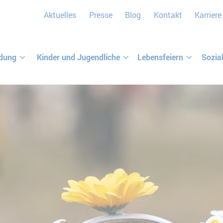
Aktuelles
Presse
Blog
Kontakt
Karriere
ldung
Kinder und Jugendliche
Lebensfeiern
Sozia