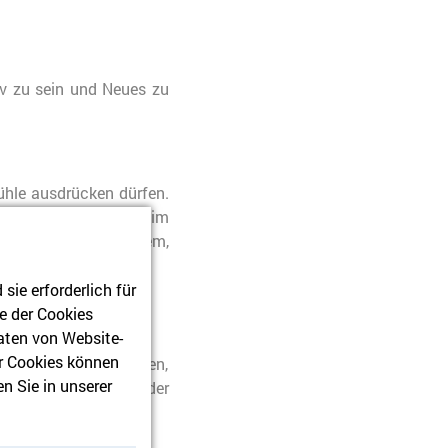
iv zu sein und Neues zu
ühle ausdrücken dürfen.
indern, im Erzählen, im
zu behalten, mit allem,
ie erforderlich für
e der Cookies
aten von Website-
r Cookies können
e Kind, ein Versprechen,
n Sie in unserer
g dafür ein, dass Kinder