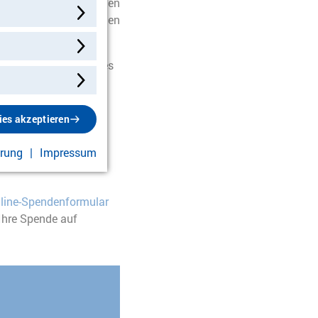
ndern ins Leben, in den
, dass Kinder in allen
en über die Rechte des
ies akzeptieren
ärung
Impressum
line-Spendenformular
Ihre Spende auf