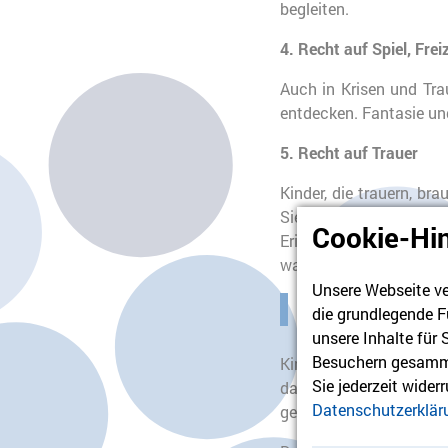
begleiten.
4. Recht auf Spiel, Frei
Auch in Krisen und Tra
entdecken. Fantasie un
5. Recht auf Trauer
Kinder, die trauern, b
Sie sollen erleben, da
Cookie-Hi
Erinnern. Und sie habe
was dazugehört, den s
Unsere Webseite ve
Warum das so
die grundlegende F
unsere Inhalte für
Besuchern gesamme
Kinderrechte sind mehr 
Sie jederzeit wider
das wir als Gesellschaf
Datenschutzerklär
gesehen, gehört und ge