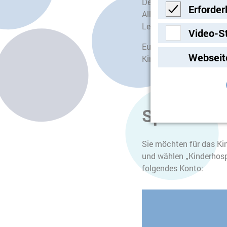
Der Weltkindertag erin
Erforder
Alltag, in unser Hand
Lebenslagen geschützt, 
Erforderlich
Video-S
Euch interessiert das 
Video-Streami
Webseit
Kindes. Oder informier
Spenden
Sie möchten für das Ki
und wählen „Kinderhosp
folgendes Konto: