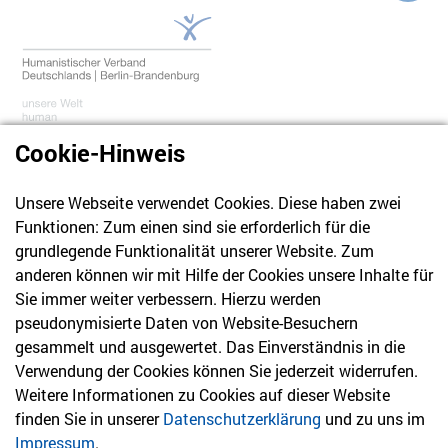
Cookie-Hinweis
Unsere Webseite verwendet Cookies. Diese haben zwei
030 61 39 04 10
Funktionen: Zum einen sind sie erforderlich für die
info@hvd-bb.de
grundlegende Funktionalität unserer Website. Zum
anderen können wir mit Hilfe der Cookies unsere Inhalte für
Sie immer weiter verbessern. Hierzu werden
Newsletter
pseudonymisierte Daten von Website-Besuchern
gesammelt und ausgewertet. Das Einverständnis in die
Bleiben Sie mit unserem Newsletter auf dem aktuellsten
Verwendung der Cookies können Sie jederzeit widerrufen.
Stand mit Themen, die Sie interessieren.
Weitere Informationen zu Cookies auf dieser Website
finden Sie in unserer
Datenschutzerklärung
und zu uns im
Jetzt anmelden
Impressum
.