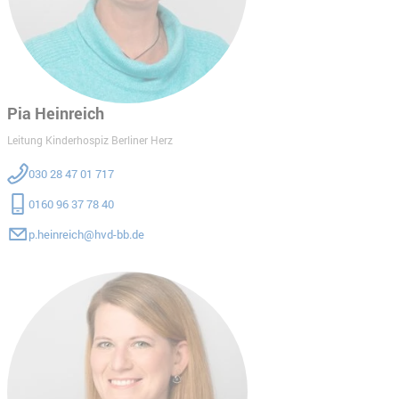
Pia Heinreich
Leitung Kinderhospiz Berliner Herz
030 28 47 01 717
0160 96 37 78 40
p.heinreich@hvd-bb.de