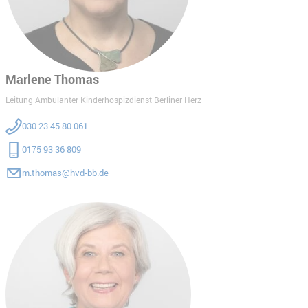
Marlene Thomas
Leitung Ambulanter Kinderhospizdienst Berliner Herz
030 23 45 80 061
0175 93 36 809
m.thomas@hvd-bb.de