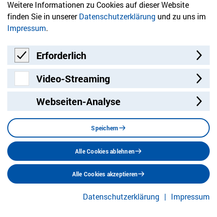
info@hvd-bb.de
Weitere Informationen zu Cookies auf dieser Website
finden Sie in unserer
Datenschutzerklärung
und zu uns im
Impressum
.
Newsletter
Bleiben Sie mit unserem Newsletter auf dem aktuellsten
Erforderlich
Stand mit Themen, die Sie interessieren.
Erforderlich
Video-Streaming
Jetzt anmelden
Video-Streaming
Webseiten-Analyse
Speichern
Alle Cookies ablehnen
Alle Cookies akzeptieren
Besuchen Sie uns auf:
Datenschutzerklärung
Impressum
Facebook
Twitter
LinkedIn
Instagram
YouT