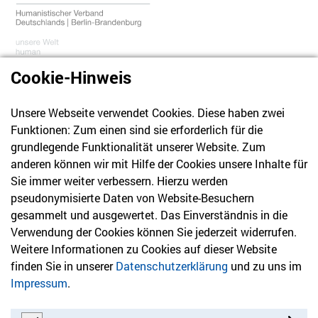
Cookie-Hinweis
Unsere Webseite verwendet Cookies. Diese haben zwei
030 61 39 04 10
Funktionen: Zum einen sind sie erforderlich für die
info@hvd-bb.de
grundlegende Funktionalität unserer Website. Zum
anderen können wir mit Hilfe der Cookies unsere Inhalte für
Sie immer weiter verbessern. Hierzu werden
Newsletter
pseudonymisierte Daten von Website-Besuchern
gesammelt und ausgewertet. Das Einverständnis in die
Bleiben Sie mit unserem Newsletter auf dem aktuellsten
Verwendung der Cookies können Sie jederzeit widerrufen.
Stand mit Themen, die Sie interessieren.
Weitere Informationen zu Cookies auf dieser Website
finden Sie in unserer
Datenschutzerklärung
und zu uns im
Jetzt anmelden
Impressum
.