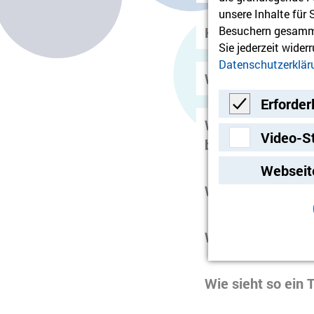
unsere Inhalte für
Kostet die Julei
Besuchern gesamme
Sie jederzeit wider
Datenschutzerklär
Wie erhalte ich d
Erforder
Welche Unterlage
Erforderlich
Video-S
betreue?
Video-Streami
Webseit
Wie erfahre ich b
Wie viel Zeit mus
Wie sieht so ein