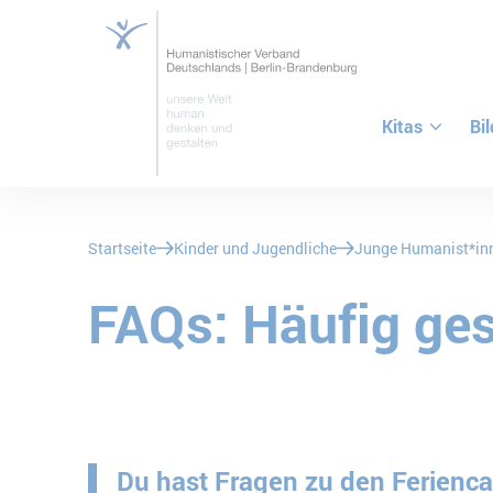
Kitas
Bi
ZUM HAUPTINHALT SPRINGEN
ZUR SUCHE SPRINGEN
Sie befinden sich hier:
Startseite
Kinder und Jugendliche
Junge Humanist*in
FAQs: Häufig ges
Du hast Fragen zu den Ferienca