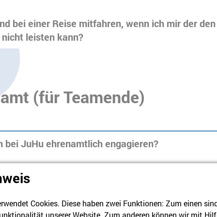
d bei einer Reise mitfahren, wenn ich mir der den
nicht leisten kann?
amt (für Teamende)
h bei JuHu ehrenamtlich engagieren?
mich als Teamer*in bei JuHu?
nweis
rwendet Cookies. Diese haben zwei Funktionen: Zum einen sind s
ion benötige ich, um als Teamer*in bei JuHu tätig 
unktionalität unserer Website. Zum anderen können wir mit Hilf