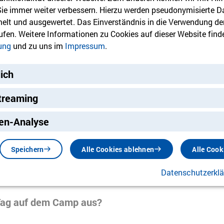
 Sie immer weiter verbessern. Hierzu werden pseudonymisierte D
ca-Ausbildung etwas?
lt und ausgewertet. Das Einverständnis in die Verwendung de
rufen. Weitere Informationen zu Cookies auf dieser Website finde
ung
und zu uns im
Impressum
.
ie Jugendleiter*innen-Card?
lich
n werden von mir benötigt bevor ich als Teamer*in
treaming
ng
en-Analyse
ei welcher Reise ich als Teamer*in mitfahre?
Speichern
Alle Cookies ablehnen
Alle Cook
s ich für die Vorbereitung der Reise einplanen?
Datenschutzerkl
 Tag auf dem Camp aus?