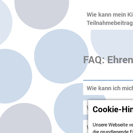
Wie kann mein Kin
Teilnahmebeitrag 
FAQ: Ehren
Wie kann ich mic
Wie bewerbe ich 
Cookie-Hi
Unsere Webseite ve
Welche Qualifikat
die grundlegende F