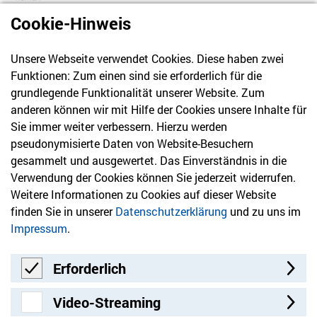
Cookie-Hinweis
Unsere Webseite verwendet Cookies. Diese haben zwei
030 61 39 04 10
Funktionen: Zum einen sind sie erforderlich für die
info@hvd-bb.de
grundlegende Funktionalität unserer Website. Zum
anderen können wir mit Hilfe der Cookies unsere Inhalte für
Sie immer weiter verbessern. Hierzu werden
Newsletter
pseudonymisierte Daten von Website-Besuchern
gesammelt und ausgewertet. Das Einverständnis in die
Bleiben Sie mit unserem Newsletter auf dem aktuellsten
Verwendung der Cookies können Sie jederzeit widerrufen.
Stand mit Themen, die Sie interessieren.
Weitere Informationen zu Cookies auf dieser Website
finden Sie in unserer
Datenschutzerklärung
und zu uns im
Jetzt anmelden
Impressum
.
Erforderlich
Erforderlich
Video-Streaming