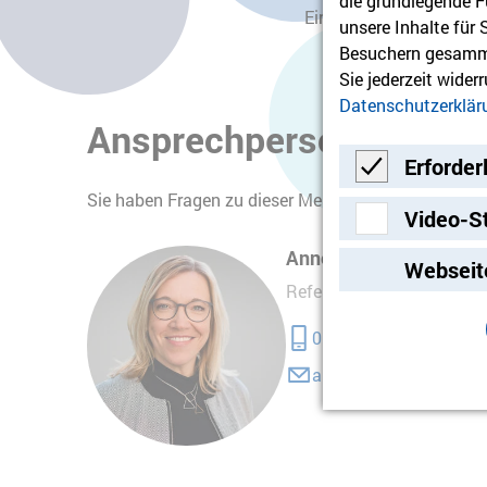
die grundlegende F
Eine Fortsetzung ist au
unsere Inhalte für
Besuchern gesamme
Sie jederzeit wider
Datenschutzerklär
Ansprechperson
Erforder
Sie haben Fragen zu dieser Meldung? Dann wenden S
Erforderlich
Video-S
Video-Streami
Anne Gastmann
Webseit
Referentin Bildungsmarke
0175 95 39 401
a.gastmann@hvd-bb.