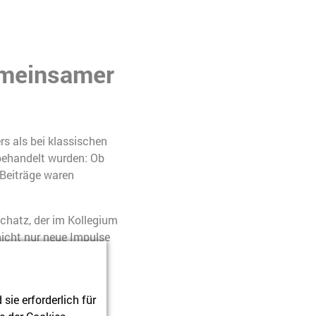
gemeinsamer
s als bei klassischen
behandelt wurden: Ob
 Beiträge waren
chatz, der im Kollegium
nicht nur neue Impulse
ieler Beteiligter.
 für kollegiale
ie erforderlich für