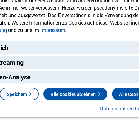
unktionalität unserer Website. Zum anderen können wir mit Hilf
sdrücklich erwünscht. Denn eins ist klar: Dieses Format hat Zuk
 Sie immer weiter verbessern. Hierzu werden pseudonymisierte D
lt und ausgewertet. Das Einverständnis in die Verwendung de
rufen. Weitere Informationen zu Cookies auf dieser Website finde
ung
und zu uns im
Impressum
.
lich
ie sich bitte an:
treaming
ng
en-Analyse
ting
Speichern
Alle Cookies ablehnen
Alle Cook
de
Datenschutzerkl