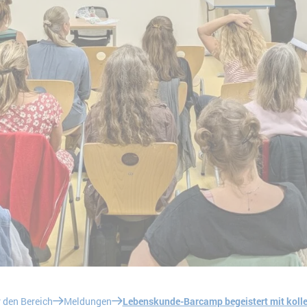
 den Bereich
Meldungen
Lebenskunde-Barcamp begeistert mit koll