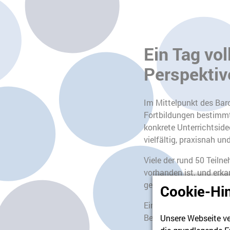
Ein Tag vo
Perspektiv
Im Mittelpunkt des Bar
Fortbildungen bestimmt
konkrete Unterrichtsid
vielfältig, praxisnah un
Viele der rund 50 Teil
vorhanden ist, und erka
geliefert, sondern auch
Cookie-Hi
Ein besonderer Dank gil
Bedürfnisse eine rundu
Unsere Webseite ve