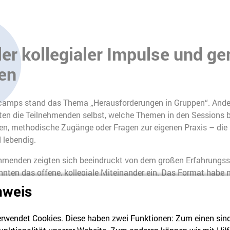
ller kollegialer Impulse und 
en
camps stand das Thema „Herausforderungen in Gruppen“. Ander
en die Teilnehmenden selbst, welche Themen in den Sessions 
een, methodische Zugänge oder Fragen zur eigenen Praxis – die
d lebendig.
nehmenden zeigten sich beeindruckt von dem großen Erfahrungss
nnten das offene, kollegiale Miteinander ein. Das Format habe 
 den Zusammenhalt unter den Lehrkräften gestärkt, so das Fazit v
nweis
t den drei Organisatorinnen, die mit viel Engagement und Gespür
m gelungene Veranstaltung ermöglicht haben.
rwendet Cookies. Diese haben zwei Funktionen: Zum einen sind s