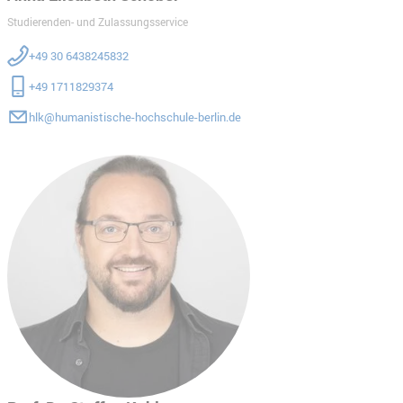
Studierenden- und Zulassungsservice
+49 30 6438245832
+49 1711829374
hlk@humanistische-hochschule-berlin.de