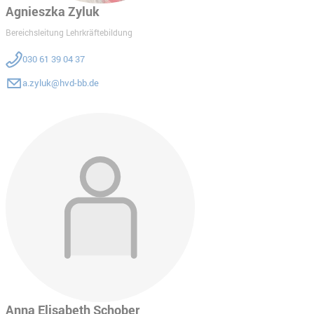
Agnieszka Zyluk
Bereichsleitung Lehrkräftebildung
030 61 39 04 37
a.zyluk@hvd-bb.de
Anna Elisabeth Schober