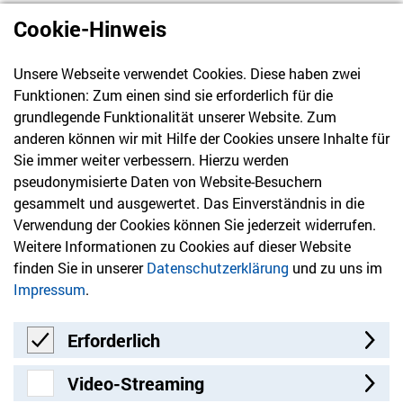
Cookie-Hinweis
Unsere Webseite verwendet Cookies. Diese haben zwei
030 61 39 04 10
Funktionen: Zum einen sind sie erforderlich für die
info@hvd-bb.de
grundlegende Funktionalität unserer Website. Zum
anderen können wir mit Hilfe der Cookies unsere Inhalte für
Sie immer weiter verbessern. Hierzu werden
Newsletter
pseudonymisierte Daten von Website-Besuchern
gesammelt und ausgewertet. Das Einverständnis in die
Bleiben Sie mit unserem Newsletter auf dem aktuellsten
Verwendung der Cookies können Sie jederzeit widerrufen.
Stand mit Themen, die Sie interessieren.
Weitere Informationen zu Cookies auf dieser Website
finden Sie in unserer
Datenschutzerklärung
und zu uns im
Jetzt anmelden
Impressum
.
Erforderlich
Erforderlich
Video-Streaming