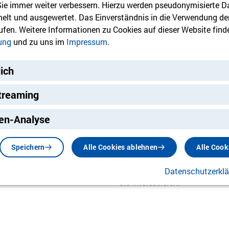
 Sie immer weiter verbessern. Hierzu werden pseudonymisierte D
lt und ausgewertet. Das Einverständnis in die Verwendung de
rufen. Weitere Informationen zu Cookies auf dieser Website finde
ung
und zu uns im
Impressum
.
lich
treaming
ng
en-Analyse
Newsletter
Speichern
Alle Cookies ablehnen
Alle Cook
Bleiben Sie mit unserem Newsl
Datenschutzerkl
Sie interessieren.