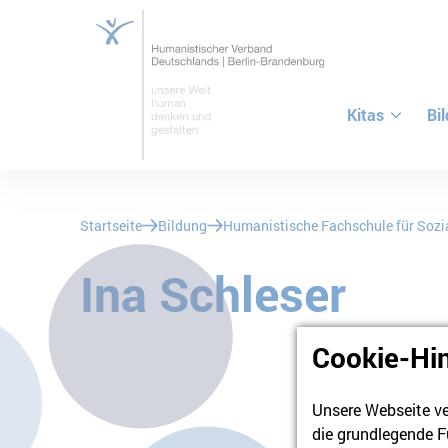
Kitas
Bi
ZUM HAUPTINHALT SPRINGEN
ZUR SUCHE SPRINGEN
Sie befinden sich hier:
Startseite
Bildung
Humanistische Fachschule für Soz
Ina Schleser
Cookie-Hi
Teilen
Unsere Webseite ve
die grundlegende F