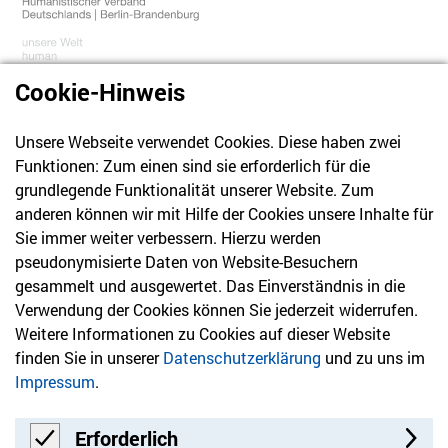
Cookie-Hinweis
Unsere Webseite verwendet Cookies. Diese haben zwei
030 61 39 04 10
Funktionen: Zum einen sind sie erforderlich für die
info@hvd-bb.de
grundlegende Funktionalität unserer Website. Zum
anderen können wir mit Hilfe der Cookies unsere Inhalte für
Sie immer weiter verbessern. Hierzu werden
Newsletter
pseudonymisierte Daten von Website-Besuchern
gesammelt und ausgewertet. Das Einverständnis in die
Bleiben Sie mit unserem Newsletter auf dem aktuellsten
Verwendung der Cookies können Sie jederzeit widerrufen.
Stand mit Themen, die Sie interessieren.
Weitere Informationen zu Cookies auf dieser Website
finden Sie in unserer
Datenschutzerklärung
und zu uns im
Jetzt anmelden
Impressum
.
Erforderlich