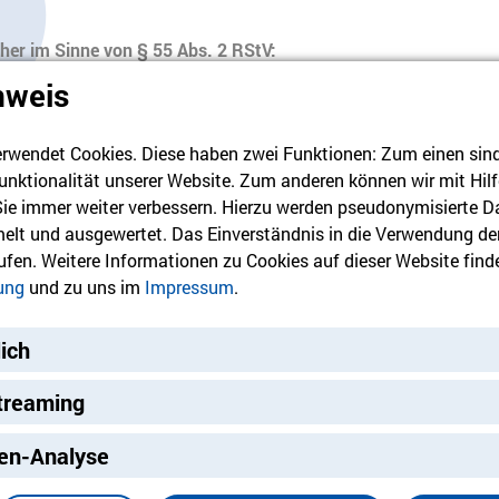
cher im Sinne von § 55 Abs. 2 RStV:
ktor
nweis
mie Deutschland
rwendet Cookies. Diese haben zwei Funktionen: Zum einen sind s
unktionalität unserer Website. Zum anderen können wir mit Hilf
 Sie immer weiter verbessern. Hierzu werden pseudonymisierte D
enstraße 5 A
lt und ausgewertet. Das Einverständnis in die Verwendung de
rufen. Weitere Informationen zu Cookies auf dieser Website finde
0
ung
und zu uns im
Impressum
.
e-akademie-deutschland.de
lich
ch:
treaming
 Berlin
ng
.de
en-Analyse
mpressum der Domain www.humanistisch.de.