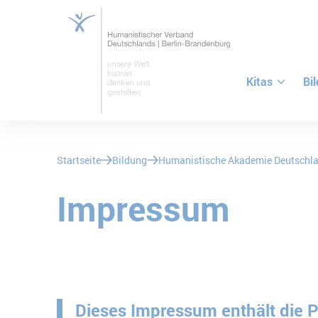
Kitas
Bi
ZUM HAUPTINHALT SPRINGEN
ZUR SUCHE SPRINGEN
Sie befinden sich hier:
Startseite
Bildung
Humanistische Akademie Deutschl
Impressum
Dieses Impressum enthält die P