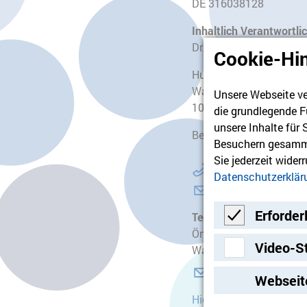
DE 316038128
Inhaltlich Verantwortli
Dr. Ralf Schöppner, Dire
Cookie-Hi
Humanistischen Akade
Wallstraße 65
Unsere Webseite ve
10179 Berlin
die grundlegende F
unsere Inhalte für
Besuchsadresse: Brück
Besuchern gesamme
Sie jederzeit wider
+49 30 31 98 86 47
Datenschutzerklär
info@humanistisch
Erforder
Technisch verantwortli
Ömer Gülmez
Erforderlich
Video-S
Wallstraße 61-65, 10179
Video-Streami
webmaster@hvd-bb
Webseit
Hier finden Sie das I