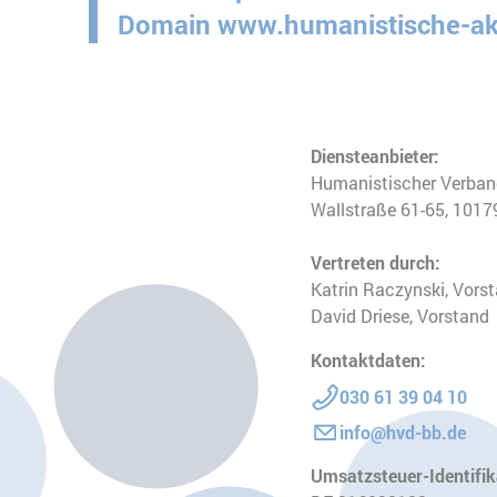
Domain www.humanistische-ak
Diensteanbieter:
Humanistischer Verban
Wallstraße 61-65, 10179
Vertreten durch:
Katrin Raczynski, Vors
David Driese, Vorstand
Kontaktdaten:
030 61 39 04 10
info@hvd-bb.de
Umsatzsteuer-Identifi