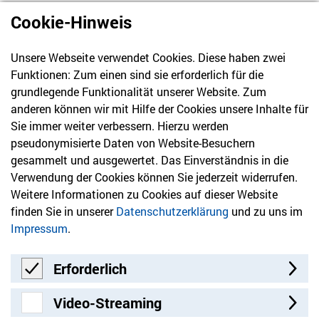
Cookie-Hinweis
Unsere Webseite verwendet Cookies. Diese haben zwei
030 61 39 04 10
Funktionen: Zum einen sind sie erforderlich für die
info@hvd-bb.de
grundlegende Funktionalität unserer Website. Zum
anderen können wir mit Hilfe der Cookies unsere Inhalte für
Sie immer weiter verbessern. Hierzu werden
Newsletter
pseudonymisierte Daten von Website-Besuchern
gesammelt und ausgewertet. Das Einverständnis in die
Bleiben Sie mit unserem Newsletter auf dem aktuellsten
Verwendung der Cookies können Sie jederzeit widerrufen.
Stand mit Themen, die Sie interessieren.
Weitere Informationen zu Cookies auf dieser Website
finden Sie in unserer
Datenschutzerklärung
und zu uns im
Jetzt anmelden
Impressum
.
Erforderlich
Erforderlich
Video-Streaming